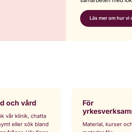
samarbeten med loka
Läs mer om hur vi 
d och vård
För
yrkesverksa
k vår klinik, chatta
ymt eller sök bland
Material, kurser oc