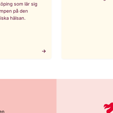
öping som lär sig
empen på den
iska hälsan.
den