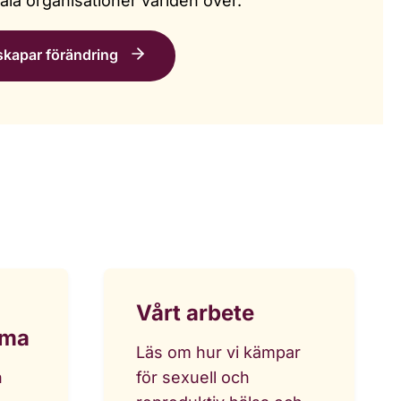
la organisationer världen över.
skapar förändring
Vårt arbete
mma
Läs om hur vi kämpar
h
för sexuell och