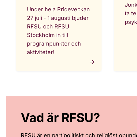
Jönk
Under hela Prideveckan
ta t
27 juli - 1 augusti bjuder
psyk
RFSU och RFSU
Stockholm in till
programpunkter och
aktiviteter!
Vad är RFSU?
RFSU är en partipolitiskt och religiöst obun