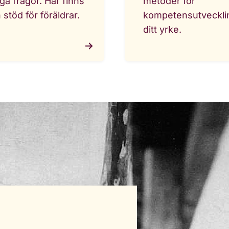
iga frågor. Här finns
metoder för
 stöd för föräldrar.
kompetensutvecklin
ditt yrke.