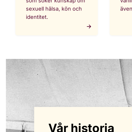
som söker kunskap om
vanl
sexuell hälsa, kön och
även
identitet.
Vår historia