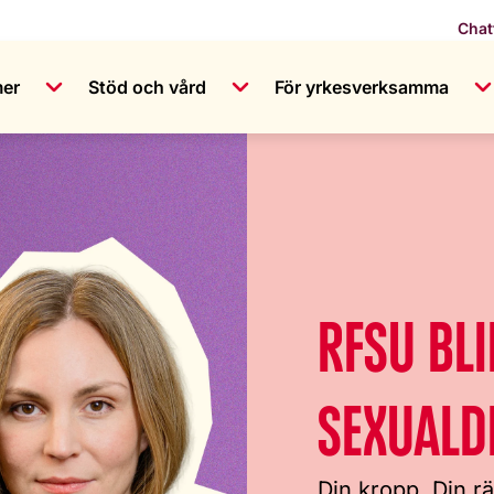
Chat
mer
Stöd och vård
För yrkesverksamma
RFSU BLI
SEXUAL
Din kropp. Din rät