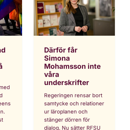
Därför får
nd
Simona
Mohamsson inte
å
våra
underskrifter
 med
Regeringen rensar bort
d
samtycke och relationer
eens
ur läroplanen och
n.
stänger dörren för
st
dialog. Nu sätter RFSU