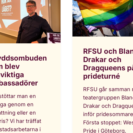
RFSU och Bla
yddsombuden
Drakar och
 blev
Dragqueens p
sviktiga
prideturné
bassadörer
RFSU går samman
stöttar man en
teatergruppen Blan
ega genom en
Drakar och Dragqu
ttning eller en
inför pridesommare
ris? Vi har träffat
Första stoppet: We
stadsarbetarna i
Pride i Göteborg.