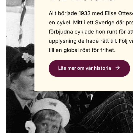
Allt började 1933 med Elise Otte
en cykel. Mitt i ett Sverige där p
förbjudna cyklade hon runt för a
upplysning de hade rätt till. Följ v
till en global röst för frihet.
Läs mer om vår historia