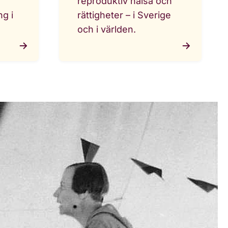
reproduktiv hälsa och
g i
rättigheter – i Sverige
och i världen.