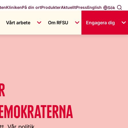
English
ten
Kliniken
På din ort
Produkter
Aktuellt
Press
Sök
Vårt arbete
Om RFSU
Engagera dig
R
DEMOKRATERNA
t. Vår politik.