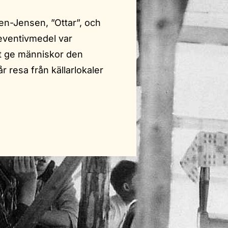
sen-Jensen, ”Ottar”, och
reventivmedel var
tt ge människor den
år resa från källarlokaler