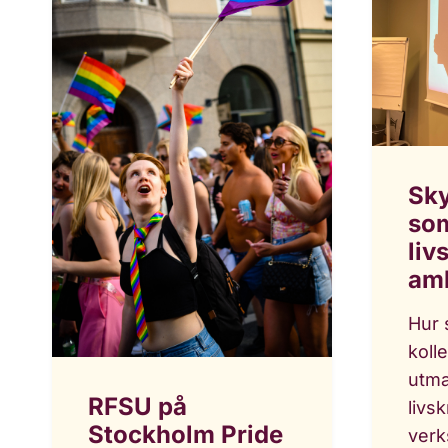
Sk
som
liv
am
Hur 
koll
utma
RFSU på
livsk
Stockholm Pride
verk