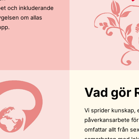
pet och inkluderande
ygelsen om allas
opp.
Vad gör 
Vi sprider kunskap,
påverkansarbete för a
omfattar allt från se