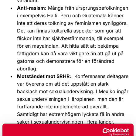
varandra.
Anti-rasism
: Många från ursprungsbefolkningen
i exempelvis Haiti, Peru och Guatemala känner
inte att deras tolkning av feminismen synliggörs.
Det kan finnas kulturella aspekter som gör att
flickor inte har självbestämmande, till exempel
för en mayaindian. Att hitta sätt att bekämpa
fattigdom kan då vara viktigare än att gå ut på
gatorna och demonstrera för en förändrad
abortlag.
Motståndet mot SRHR
: Konferensens deltagare
var överens om att det uppstått en stark
backlash mot sexualundervisning. I Mexiko ingår
sexualundervisningen i läroplanen, men den är
fortfarande inte implementerad överallt.
Samtidigt har extremhögern lyckats få in andra
saker i sexualundervisningen i flera länder,
såsom avhållsamhet och påstående att det