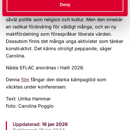
Deny
– Feminismen har verkligen blivit en transnationell
rörelse. Den är den mest attackerade rörelsen utifrån
såväl politik som religion och kultur. Men den innebär
en radikal förändring för väldigt många, och en ny
maktfördelning som förespråkar liberala värden.
Dessutom finns det många unga aktivister som tänker
konstruktivt. Det känns otroligt peppande, säger
Carolina.
Nästa EFLAC anordnas i Haiti 2026.
Denna
film
fångar den starka kämpaglöd som
väcktes under konferensen:
Text: Ulrika Hammar
Foto: Carolina Poggio
Uppdaterad:
16 jan 2026
Publicerad: 16 jan 2024