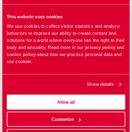
åligger kvinnor att ansvara för att inte blir
gravida. I Argentina, där sexualundervisningen är
väldigt bra innehållsmässigt, kommer den inte
This website uses cookies
längre vara obligatoriskt, såsom den nya
We use cookies to collect visitor statistics and analyze
regeringen har indikerat. Det som tog tio år att få
behaviors to improve our ability to create content and
till, har bara tagit ett knappt år att få bort.
solutions for a world where everyone has the right to their
body and sexuality. Read more in our
privacy policy
and
Feminismen bidrar till radikal
cookie policy
about how we process personal data and
förändring
use cookies.
Trots bakslag och tunga diskussionsämnen, kände
både Madeleine Karlsson och Carolina Poggio sig
Show details
upplyfta efter konferensen.
– Det gick inte att undvika att påverkas av La Fuerza
Allow all
(kraften) från feminismen. Det finns många
vattendelare inom rörelsen, men det finns också
jättemycket solidaritet mellan länderna i regionen och
Customize
mellan olika grupper, säger Madeleine.