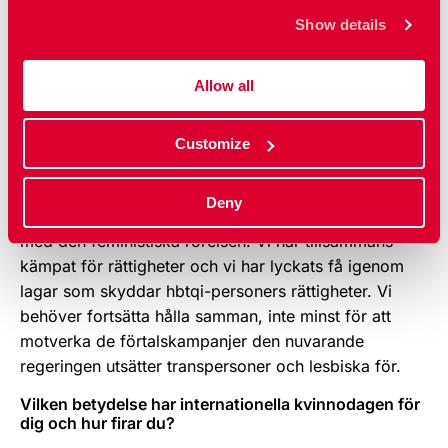
en vänligare och bättre värld, utifrån den feministiska
Show details
aktivismen. Och som en av våra äldre kollegor, som
är en av skaparna av den gröna näsduksrörelsen, sa:
Allow all
"Ingenting är för litet och ingenting är omöjligt". Alla
kan vara med och bidra på sitt sätt.
Customize
Hur ser feministernas relation med hbtqi-rörelsen ut i
Argentina idag?
Deny
– Hbtqi-rörelsen i Argentina är nära sammankopplad
med den feministiska rörelsen. Vi har tillsammans
kämpat för rättigheter och vi har lyckats få igenom
lagar som skyddar hbtqi-personers rättigheter. Vi
behöver fortsätta hålla samman, inte minst för att
motverka de förtalskampanjer den nuvarande
regeringen utsätter transpersoner och lesbiska för.
Vilken betydelse har internationella kvinnodagen för
dig och hur firar du?