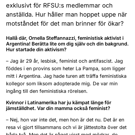
exklusivt för RFSU:s medlemmar och
anställda. Hur håller man hoppet uppe när
motståndet för det man brinner för ökar?
Hallå där, Ornella Steffannazzi, feministisk aktivist i
Argentina! Berätta lite om dig själv och din bakgrund.
Hur startade din aktivism?
– Jag är 29 år, lesbisk, feminist och antifascist. Jag
föddes i en provins som heter La Pampa, som ligger
mitt i Argentina. Jag hade turen att träffa feministiska
kollegor som liksom adopterade mig. De var min
ingång till den feministiska rörelsen.
Kvinnor i Latinamerika har ju kämpat länge för
jämställdhet. Var din mamma också feminist?
– Nej, hon var inte det, men hon är det nu. Det är en
resa vi gjort tillsammans och vi är jättestolta över det
båda två. Men det är något visst med mödrar, de