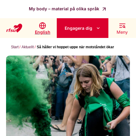
My body – material på olika språk
Engagera dig
English
Meny
Start
Aktuellt
Så håller vi hoppet uppe när motståndet ökar