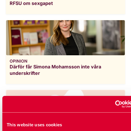
RFSU om sexgapet
OPINION
Därför får Simona Mohamsson inte våra
underskrifter
This website uses cookies
OPINION