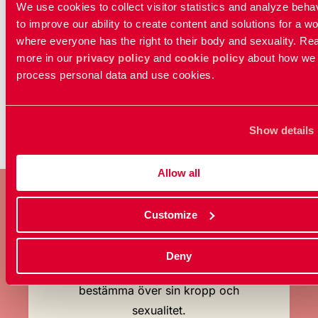
We use cookies to collect visitor statistics and analyze beha
En ny abortlag: Så tycker RFSU om regeringens
to improve our ability to create content and solutions for a wo
förslag
where everyone has the right to their body and sexuality. Re
more in our
privacy policy
and
cookie policy
about how we
process personal data and use cookies.
...
1
2
3
25
Show details
Allow all
Customize
BLI MEDLEM
Deny
Ta ställning för allas rätt att
bestämma över sin kropp och
sexualitet.