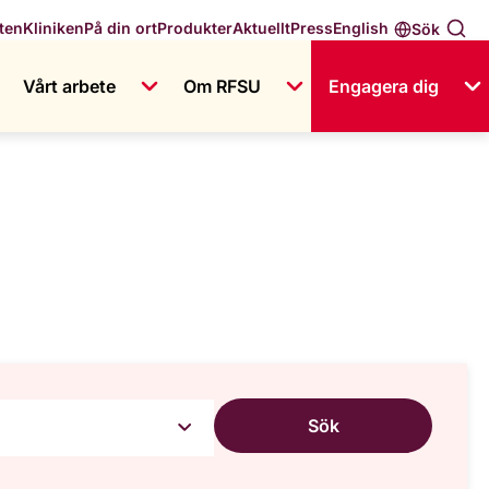
English
ten
Kliniken
På din ort
Produkter
Aktuellt
Press
Sök
Vårt arbete
Om RFSU
Engagera dig
Sök