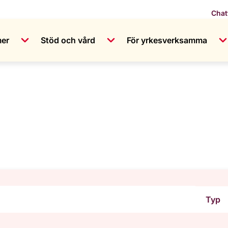
Chat
mer
Stöd och vård
För yrkesverksamma
Typ