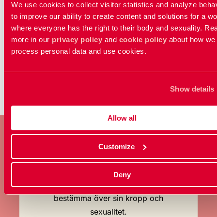
We use cookies to collect visitor statistics and analyze beha
En ny abortlag: Så tycker RFSU om regeringens
to improve our ability to create content and solutions for a wo
förslag
where everyone has the right to their body and sexuality. Re
more in our
privacy policy
and
cookie policy
about how we
process personal data and use cookies.
...
1
2
3
25
Show details
Allow all
Customize
BLI MEDLEM
Deny
Ta ställning för allas rätt att
bestämma över sin kropp och
sexualitet.