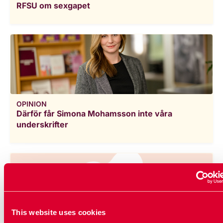
RFSU om sexgapet
OPINION
Därför får Simona Mohamsson inte våra
underskrifter
This website uses cookies
OPINION