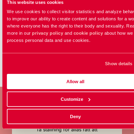
This website uses cookies
We use cookies to collect visitor statistics and analyze beha
OPINION
to improve our ability to create content and solutions for a wo
En ny abortlag: Så tycker RFSU om regeringens
where everyone has the right to their body and sexuality. Re
förslag
more in our
privacy policy
and
cookie policy
about how we
process personal data and use cookies.
...
1
2
3
25
Show details
Allow all
Customize
BLI MEDLEM
Deny
Ta ställning för allas rätt att