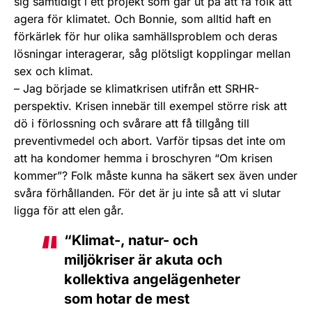
sig samtidigt i ett projekt som går ut på att få folk att
agera för klimatet. Och Bonnie, som alltid haft en
förkärlek för hur olika samhällsproblem och deras
lösningar interagerar, såg plötsligt kopplingar mellan
sex och klimat.
– Jag började se klimatkrisen utifrån ett SRHR-
perspektiv. Krisen innebär till exempel större risk att
dö i förlossning och svårare att få tillgång till
preventivmedel och abort. Varför tipsas det inte om
att ha kondomer hemma i broschyren “Om krisen
kommer”? Folk måste kunna ha säkert sex även under
svåra förhållanden. För det är ju inte så att vi slutar
ligga för att elen går.
“Klimat-, natur- och
miljökriser är akuta och
kollektiva angelägenheter
som hotar de mest