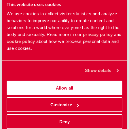
This website uses cookies
We use cookies to collect visitor statistics and analyze
behaviors to improve our ability to create content and
solutions for a world where everyone has the right to their
Redan på gymnasiet gillade Bonnie Dahlström att
body and sexuality. Read more in our
privacy policy
and
lära ut, till exempel som läxhjälpare. – Folk säger
cookie policy
about how we process personal data and
att man ska välja ett yrke inom något man är bra
use cookies.
på och som ger energi tillbaka. Folkbildning gör
det för mig, säger Bonnie Dahlström.
Foto:
Show details
Nicolina Jansson
I skrivande stund har Klimax hunnit ha två träffar, och
Allow all
fler är inplanerade. Vid första tillfället tillverkades
fröbomber - en blandning av frön, lera och jord som
Customize
formas till bollar. Dessa går sedan att kasta in på
olika platser där man vill att det ska växa exempelvis
Deny
blommor. Metoden har länge använts av