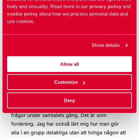
body and sexuality. Read more in our
privacy policy
and
cookie policy
about how we process personal data and
use cookies.
Show details
Allow all
Customize
– Jag har lärt mig att leda samtal på ett nytt sätt.
Deny
Hur man kan ställa frågor och få svar och nya
frågor under samtalets gång. Det är som
forskning. Jag har också lärt mig hur man gör
alla i en grupp delaktiga utan att tvinga någon att