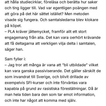
att hålla studiecirklar, föreläsa och berätta hur saker
och ting ligger till. Vad var egentligen poängen med
att göra på det här sättet istället? Men metoden
visade sig fungera. Och samtalsledarna blev klokare
på köpet.
– PLA kräver jättemycket, framför allt ett stort
engagemang från alla. Det kan vara oerhört krävande
att få deltagarna att verkligen vilja delta i samtalen,
säger han.
Sam fyller i:
– Jag tror att många är vana att ”bli utbildade” vilket
kan vara ganska passiviserande. Det gäller särskilt de
som invandrat till Sverige, och blivit drillade av
exempelvis SFI-kurser och inte förväntas vara
kapabla på grund av rasistiska föreställningar. Då är
man hela tiden bara den som tar emot information,
och inte har något att komma med själv.