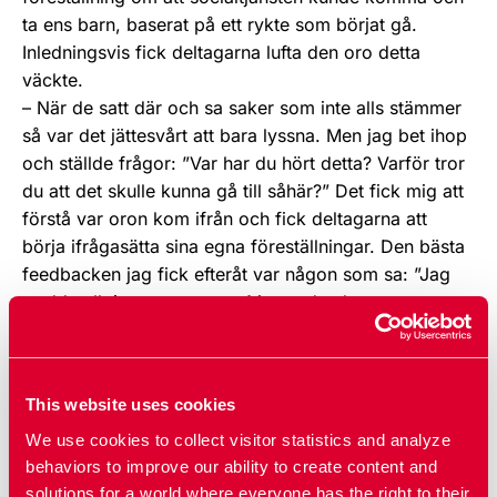
ta ens barn, baserat på ett rykte som börjat gå.
Inledningsvis fick deltagarna lufta den oro detta
väckte.
– När de satt där och sa saker som inte alls stämmer
så var det jättesvårt att bara lyssna. Men jag bet ihop
och ställde frågor: ”Var har du hört detta? Varför tror
du att det skulle kunna gå till såhär?” Det fick mig att
förstå var oron kom ifrån och fick deltagarna att
börja ifrågasätta sina egna föreställningar. Den bästa
feedbacken jag fick efteråt var någon som sa: ”Jag
trodde allt jag sa var sant. Men sedan kom
informationen och då märkte jag hur fel jag hade.”
säger Anwar.
This website uses cookies
We use cookies to collect visitor statistics and analyze
behaviors to improve our ability to create content and
solutions for a world where everyone has the right to their