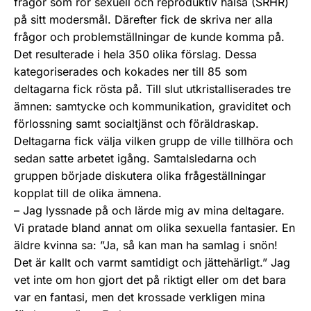
frågor som rör sexuell och reproduktiv hälsa (SRHR)
på sitt modersmål. Därefter fick de skriva ner alla
frågor och problemställningar de kunde komma på.
Det resulterade i hela 350 olika förslag. Dessa
kategoriserades och kokades ner till 85 som
deltagarna fick rösta på. Till slut utkristalliserades tre
ämnen: samtycke och kommunikation, graviditet och
förlossning samt socialtjänst och föräldraskap.
Deltagarna fick välja vilken grupp de ville tillhöra och
sedan satte arbetet igång. Samtalsledarna och
gruppen började diskutera olika frågeställningar
kopplat till de olika ämnena.
– Jag lyssnade på och lärde mig av mina deltagare.
Vi pratade bland annat om olika sexuella fantasier. En
äldre kvinna sa: ”Ja, så kan man ha samlag i snön!
Det är kallt och varmt samtidigt och jättehärligt.” Jag
vet inte om hon gjort det på riktigt eller om det bara
var en fantasi, men det krossade verkligen mina