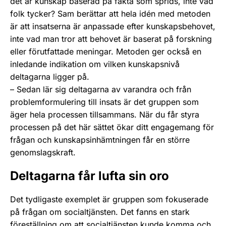
det är kunskap baserad på fakta som sprids, inte vad
folk tycker? Sam berättar att hela idén med metoden
är att insatserna är anpassade efter kunskapsbehovet,
inte vad man tror att behovet är baserat på forskning
eller förutfattade meningar. Metoden ger också en
inledande indikation om vilken kunskapsnivå
deltagarna ligger på.
– Sedan lär sig deltagarna av varandra och från
problemformulering till insats är det gruppen som
äger hela processen tillsammans. När du får styra
processen på det här sättet ökar ditt engagemang för
frågan och kunskapsinhämtningen får en större
genomslagskraft.
Deltagarna får lufta sin oro
Det tydligaste exemplet är gruppen som fokuserade
på frågan om socialtjänsten. Det fanns en stark
föreställning om att socialtjänsten kunde komma och