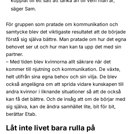
kopplat till ett sätt att tänka än till vem man är,
säger Sam.
För gruppen som pratade om kommunikation och
samtycke blev det viktigaste resultatet att de började
förstå sig själva bättre. Man pratade om hur det egna
behovet ser ut och hur man kan ta upp det med sin
partner.
– Med tiden blev kvinnorna allt säkrare när det
kommer till njutning och kommunikation. De växte,
helt utifrån sina egna behov och sin vilja. De blev
också angelägna om att sprida vidare kunskapen till
andra kvinnor i liknande situationer så att de också
kan få det bättre. Och de insåg att om de börjar med
sig själva, kan de ändra samhället lite, bit för bit,
berättar Etab.
Låt inte livet bara rulla på