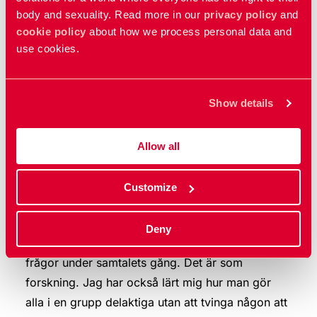
body and sexuality. Read more in our
privacy policy
and
cookie policy
about how we process personal data and
use cookies.
Show details
Allow all
Customize
– Jag har lärt mig att leda samtal på ett nytt sätt.
Deny
Hur man kan ställa frågor och få svar och nya
frågor under samtalets gång. Det är som
forskning. Jag har också lärt mig hur man gör
alla i en grupp delaktiga utan att tvinga någon att