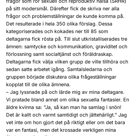
frågor som rör sexuell och reproduktiv hälsa (SRHR)
på sitt modersmål. Därefter fick de skriva ner alla
frågor och problemställningar de kunde komma på.
Det resulterade i hela 350 olika förslag. Dessa
kategoriserades och kokades ner till 85 som
deltagarna fick rösta på. Till slut utkristalliserades tre
ämnen: samtycke och kommunikation, graviditet och
förlossning samt socialtjänst och föräldraskap.
Deltagarna fick välja vilken grupp de ville tillhöra och
sedan satte arbetet igång. Samtalsledarna och
gruppen började diskutera olika frågeställningar
kopplat till de olika ämnena.
– Jag lyssnade på och lärde mig av mina deltagare.
Vi pratade bland annat om olika sexuella fantasier. En
äldre kvinna sa: ”Ja, så kan man ha samlag i snön!
Det är kallt och varmt samtidigt och jättehärligt.” Jag
vet inte om hon gjort det på riktigt eller om det bara
var en fantasi, men det krossade verkligen mina