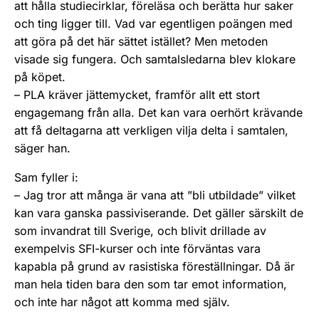
att hålla studiecirklar, föreläsa och berätta hur saker
och ting ligger till. Vad var egentligen poängen med
att göra på det här sättet istället? Men metoden
visade sig fungera. Och samtalsledarna blev klokare
på köpet.
– PLA kräver jättemycket, framför allt ett stort
engagemang från alla. Det kan vara oerhört krävande
att få deltagarna att verkligen vilja delta i samtalen,
säger han.
Sam fyller i:
– Jag tror att många är vana att ”bli utbildade” vilket
kan vara ganska passiviserande. Det gäller särskilt de
som invandrat till Sverige, och blivit drillade av
exempelvis SFI-kurser och inte förväntas vara
kapabla på grund av rasistiska föreställningar. Då är
man hela tiden bara den som tar emot information,
och inte har något att komma med själv.