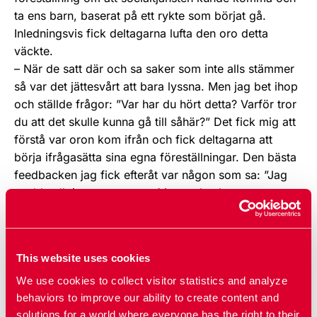
ta ens barn, baserat på ett rykte som börjat gå.
Inledningsvis fick deltagarna lufta den oro detta
väckte.
– När de satt där och sa saker som inte alls stämmer
så var det jättesvårt att bara lyssna. Men jag bet ihop
och ställde frågor: ”Var har du hört detta? Varför tror
du att det skulle kunna gå till såhär?” Det fick mig att
förstå var oron kom ifrån och fick deltagarna att
börja ifrågasätta sina egna föreställningar. Den bästa
feedbacken jag fick efteråt var någon som sa: ”Jag
trodde allt jag sa var sant. Men sedan kom
informationen och då märkte jag hur fel jag hade.”
säger Anwar.
This website uses cookies
We use cookies to collect visitor statistics and analyze
behaviors to improve our ability to create content and
solutions for a world where everyone has the right to their