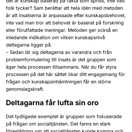
det är kunskap baserad på fakta som sprids, inte vad
folk tycker? Sam berättar att hela idén med metoden
är att insatserna är anpassade efter kunskapsbehovet,
inte vad man tror att behovet är baserat på forskning
eller förutfattade meningar. Metoden ger också en
inledande indikation om vilken kunskapsnivå
deltagarna ligger på.
– Sedan lär sig deltagarna av varandra och från
problemformulering till insats är det gruppen som
äger hela processen tillsammans. När du får styra
processen på det här sättet ökar ditt engagemang för
frågan och kunskapsinhämtningen får en större
genomslagskraft.
Deltagarna får lufta sin oro
Det tydligaste exemplet är gruppen som fokuserade
på frågan om socialtjänsten. Det fanns en stark
föreställning om att socialtjänsten kunde komma och