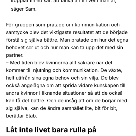
kopplat till ett sätt att tänka än till vem man är,
säger Sam.
För gruppen som pratade om kommunikation och
samtycke blev det viktigaste resultatet att de började
förstå sig själva bättre. Man pratade om hur det egna
behovet ser ut och hur man kan ta upp det med sin
partner.
– Med tiden blev kvinnorna allt säkrare när det
kommer till njutning och kommunikation. De växte,
helt utifrån sina egna behov och sin vilja. De blev
också angelägna om att sprida vidare kunskapen till
andra kvinnor i liknande situationer så att de också
kan få det bättre. Och de insåg att om de börjar med
sig själva, kan de ändra samhället lite, bit för bit,
berättar Etab.
Låt inte livet bara rulla på