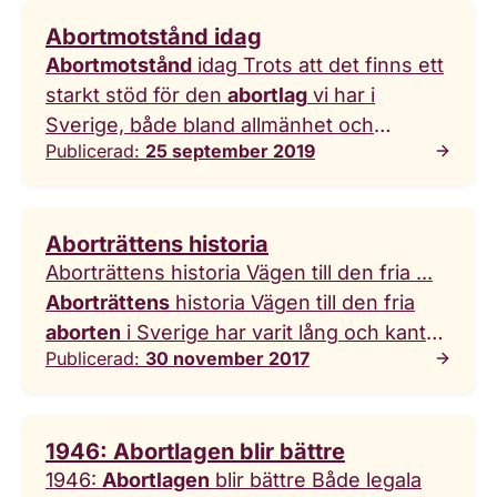
vid de senare
aborterna
. Den som vill ...
Abortmotstånd idag
ner broschyr om
abort
(pdf) Vi ser flera
Abortmotstånd
idag Trots att det finns ett
framsteg för
aborträtten
i världen. Men
starkt stöd för den
abortlag
vi har i
motståndet är samtidigt mer
Sverige, både bland allmänhet och
välorganiserat än tidigare. Även i Sverige
Publicerad:
25 september 2019
politiker, får vi inte ta
aborträtten
för
försöker motståndare med olika medel att
given. Det finns
abortmotståndare
i
undergräva den svenska
Sverige.
Abortmotstånd
förenar
abortlagstiftningen
. Vi ska vara stolta
Aborträttens historia
värdekonservativa och högerextrema ...
Aborträttens historia Vägen till den fria ...
högerextrema Historiskt har
Aborträttens
historia Vägen till den fria
abortmotståndet
främst drivits av
aborten
i Sverige har varit lång och kantad
religiösa och värdekonservativa grupper.
Publicerad:
30 november 2017
av hård kamp. Här går vi igenom
Ett annat slags
abortmotstånd
kommer
aborträttens
tidiga historia – från
från högerextrema och nationalistiska
totalförbud och livsfarliga illegala ingrepp
grupperingar. I Sverige drivs
1946: Abortlagen blir bättre
till reformerna under 1930- och 1960-talet.
abortmotståndet
av en liten men
1946:
Abortlagen
blir bättre Både legala
1930-talet ... 1930-talet Puffbehållare -
välfinansierad