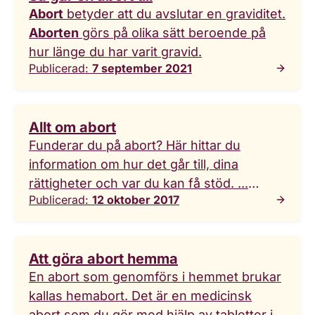
Abort
betyder att du avslutar en graviditet.
Aborten
görs på olika sätt beroende på
hur länge du har varit gravid.
Publicerad:
7 september 2021
Allt om abort
Funderar du på abort? Här hittar du
information om hur det går till, dina
rättigheter och var du kan få stöd. ...
Publicerad:
12 oktober 2017
Funderar du på
abort
? Här hittar du
information om hur det går till, dina
rättigheter och var du kan få stöd.
Att göra abort hemma
En abort som genomförs i hemmet brukar
kallas hemabort. Det är en medicinsk
abort som du gör med hjälp av tabletter i