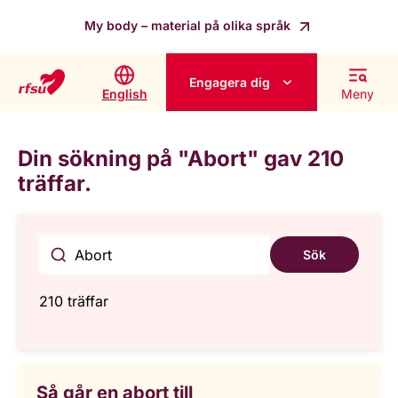
My body – material på olika språk
Engagera dig
English
Meny
Din sökning på "Abort" gav 210
träffar.
Sök
210 träffar
Så går en abort till