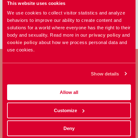
This website uses cookies
totalt
abortförbud
. Genom ett poddavsnitt
We use cookies to collect visitor statistics and analyze
får eleverna lyssna till Maria Teresa
...
1
2
3
21
behaviors to improve our ability to create content and
Riveras berättelse om att ... Eleverna får
solutions for a world where everyone has the right to their
chans att diskutera hur
body and sexuality. Read more in our
privacy policy
and
abortlagstiftningen
ser ut och påverkar
cookie policy
about how we process personal data and
kvinnor i El Salvador, samt undersöka och
use cookies.
jämföra
abortlagar
i olika länder. Detta är
en metod om konsekvenserna av ett totalt
abortförbud
. Genom ett poddavsnitt får
Show details
BLI MEDLEM
eleverna
Allow all
Ta ställning för allas rätt att
bestämma över sin kropp och
sexualitet.
Customize
Deny
Bli medlem