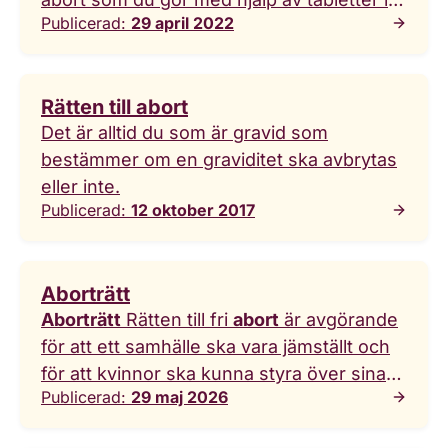
Publicerad:
29 april 2022
två omgångar.
Rätten till abort
Det är alltid du som är gravid som
bestämmer om en graviditet ska avbrytas
eller inte.
Publicerad:
12 oktober 2017
Aborträtt
Aborträtt
Rätten till fri
abort
är avgörande
för att ett samhälle ska vara jämställt och
för att kvinnor ska kunna styra över sina
Publicerad:
29 maj 2026
liv. Alla har rätt till en god
abortvård
av
erfaren och kunnig personal, inte minst