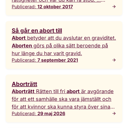
Publicerad:
12 oktober 2017
Funderar du på
abort
? Här hittar du
information om hur det går till, dina
rättigheter och var du kan få stöd.
Så går en abort till
Abort
betyder att du avslutar en graviditet.
Aborten
görs på olika sätt beroende på
hur länge du har varit gravid.
Publicerad:
7 september 2021
Aborträtt
Aborträtt
Rätten till fri
abort
är avgörande
för att ett samhälle ska vara jämställt och
för att kvinnor ska kunna styra över sina
Publicerad:
29 maj 2026
liv. Alla har rätt till en god
abortvård
av
erfaren och kunnig personal, inte minst