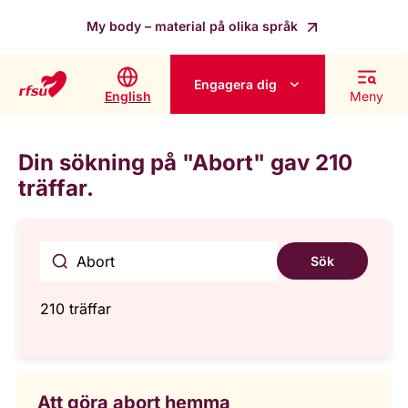
My body – material på olika språk
Engagera dig
English
Meny
Din sökning på "Abort" gav 210
träffar.
Sök
210 träffar
Att göra abort hemma