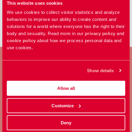
This website uses cookies
flesta var fortfarande tvungna att välja
en metod om konsekvenserna av ett totalt
We use cookies to collect visitor statistics and analyze
osäkra och olagliga vägar. 1938 var
abort
abortförbud
. Genom ett poddavsnitt får
...
1
2
3
21
behaviors to improve our ability to create content and
fortfarande ... medförde ingreppet också
eleverna
solutions for a world where everyone has the right to their
en tvångssterilisering.
Abortdebatten
body and sexuality. Read more in our
privacy policy
and
avstannade inte för att lagen antogs.
cookie policy
about how we process personal data and
RFSU och andra grupper debatterade
use cookies.
flitigt för att det skulle läggas större vikt
vid de
abortsökande
kvinnornas sociala
skäl, till exempel om de var arbetslösa
Show details
BLI MEDLEM
Allow all
Ta ställning för allas rätt att
bestämma över sin kropp och
sexualitet.
Customize
Deny
Bli medlem