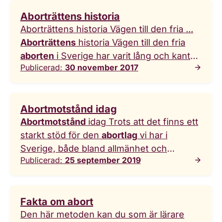
vid de senare
aborterna
. Den som vill ...
Aborträttens historia
ner broschyr om
abort
(pdf) Vi ser flera
Aborträttens historia Vägen till den fria ...
framsteg för
aborträtten
i världen. Men
Aborträttens
historia Vägen till den fria
motståndet är samtidigt mer
aborten
i Sverige har varit lång och kantad
välorganiserat än tidigare. Även i Sverige
Publicerad:
30 november 2017
av hård kamp. Här går vi igenom
försöker motståndare med olika medel att
aborträttens
tidiga historia – från
undergräva den svenska
totalförbud och livsfarliga illegala ingrepp
abortlagstiftningen
. Vi ska vara stolta
Abortmotstånd idag
till reformerna under 1930- och 1960-talet.
Abortmotstånd
idag Trots att det finns ett
1930-talet ... 1930-talet Puffbehållare -
starkt stöd för den
abortlag
vi har i
Abort
30-talet 1940-talet Puffbehållare -
Sverige, både bland allmänhet och
Abort
40-talet Myter och argument
Publicerad:
25 september 2019
politiker, får vi inte ta
aborträtten
för
Puffbehållare - Myter & argument 1960-
given. Det finns
abortmotståndare
i
talet till nutid Puffbehållare - 60-talet -
Sverige.
Abortmotstånd
förenar
nutid
Fakta om abort
värdekonservativa och högerextrema ...
Den här metoden kan du som är lärare
högerextrema Historiskt har