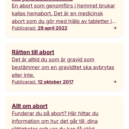
En abort som genomförs i hemmet brukar
kallas hemabort. Det är en medicinsk
abort som du gör med hjälp av tabletter i
Publicerad:
29 april 2022
två omgångar.
Rätten till abort
Det är alltid du som är gravid som
bestämmer om en graviditet ska avbrytas
eller inte.
Publicerad:
12 oktober 2017
Allt om abort
Funderar du på abort? Här hittar du
information om hur det går till, dina
rättigheter och var du kan få stöd. ...