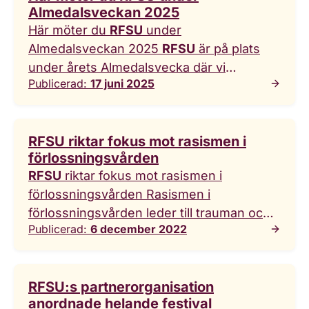
Almedalsveckan 2025
Här möter du
RFSU
under
Almedalsveckan 2025
RFSU
är på plats
under årets Almedalsvecka där vi
Publicerad:
17 juni 2025
arrangerar och deltar i flera event och
seminarier. Tycker du precis som vi att det
är viktigt att snacka sexualundervisning,
RFSU riktar fokus mot rasismen i
aborträtt, jämlik vård och mäns ... mäns
förlossningsvården
psykiska hälsa? Kolla in våra aktiviteter
RFSU
riktar fokus mot rasismen i
nedan.
RFSU
är på plats under årets
förlossningsvården Rasismen i
Almedalsvecka där vi arrangerar och
förlossningsvården leder till trauman och
deltar i flera event och seminarier. Tycker
Publicerad:
6 december 2022
riskerar att orsaka dödsfall.
RFSU
du precis som vi att det är viktigt att
accelererar nu arbetet för att alla ska få
snacka sexualundervisning, aborträtt,
tillgång till bra och säker vård. – Tills slut
jämlik vård och
RFSU:s partnerorganisation
fick min man gripa ... om sin förlossning i
anordnade helande festival
podden Body Rights. Rasismen i