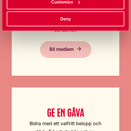
BLI MEDLEM
fortsätta
Customize
Ta ställning för allas rätt att
Deny
bestämma över sin kropp och
sexualitet.
Bli medlem
GE EN GÅVA
Bidra med ett valfritt belopp och