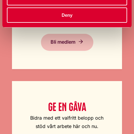
Ta ställning för allas rätt att
bestämma över sin kropp och
Deny
sexualitet.
Bli medlem
GE EN GÅVA
Bidra med ett valfritt belopp och
stöd vårt arbete här och nu.