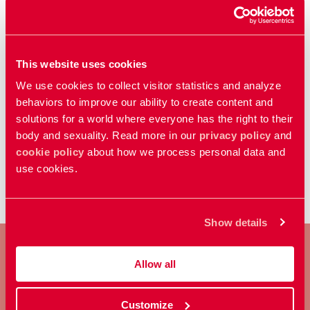
Uppdaterad:
01 apr 2026
Publicerad: 13 jan 2025
This website uses cookies
We use cookies to collect visitor statistics and analyze
behaviors to improve our ability to create content and
Relaterat
solutions for a world where everyone has the right to their
RFSU lanserar unik rapport om kusinäktenskap i
body and sexuality. Read more in our
privacy policy
and
Sverige
cookie policy
about how we process personal data and
use cookies.
Show details
Allow all
BLI MEDLEM
Customize