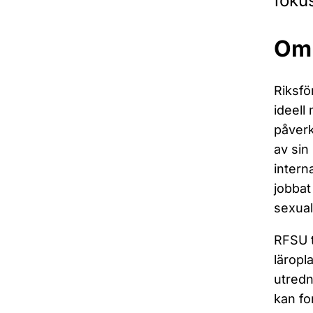
foku
Om
Riksfö
ideel
påverk
av sin
intern
jobbat
sexual
RFSU t
läropl
utredn
kan fo