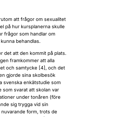
rutom att frågor om sexualitet
el på hur kursplanerna skulle
ur frågor som handlar om
lle kunna behandlas.
er det att den kommit på plats.
ngen framkommer att alla
tet och samtycke [4], och det
nen gjorde sina skolbesök
ta svenska enkätstudie som
e som svarat att skolan var
ationer under tonåren (före
de sig trygga vid sin
 nuvarande form, trots de