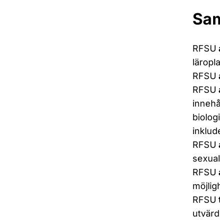
Sam
RFSU
läropl
RFSU
RFSU
innehå
biolog
inklude
RFSU
sexual
RFSU
möjlig
RFSU
utvärd