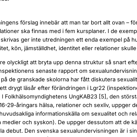
ingens förslag innebär att man tar bort allt ovan – fö
lationer ska finnas med i fem kursplaner. I de exemp
skrivas ger inte utredningen ett enda exempel på h
itet, kön, jämställdhet, identitet eller relationer sku
re olyckligt att bryta upp denna struktur så snart eft
inspektionens senaste rapport om sexualundervisni
 på de granskade skolorna har fått diskutera sexuali
ett drygt läsår efter förändringen i Lgr22 (inspektio
 I Folkhälsomyndighetens UngKAB23 [5], den störs
 16-29-åringars hälsa, relationer och sexliv, uppger d
huvudsakliga informationskälla om sexualitet och rel
a medier och syskon). De uppger dessutom att de kän
la debut. Den svenska sexualundervisningen är i sin