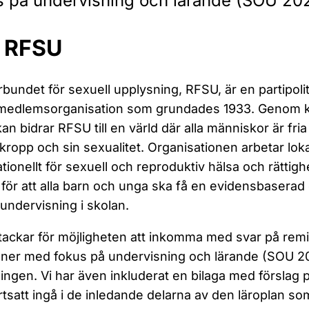
s på undervisning och lärande (SOU 20
 RFSU
rbundet för sexuell upplysning, RFSU, är en partipoli
l medlemsorganisation som grundades 1933. Genom
an bidrar RFSU till en värld där alla människor är fr
 kropp och sin sexualitet. Organisationen arbetar lokal
ationellt för sexuell och reproduktiv hälsa och rättig
 för att alla barn och unga ska få en evidensbasera
undervisning i skolan.
ackar för möjligheten att inkomma med svar på remis
aner med fokus på undervisning och lärande (SOU 20
ingen. Vi har även inkluderat en bilaga med förslag
rtsatt ingå i de inledande delarna av den läroplan so