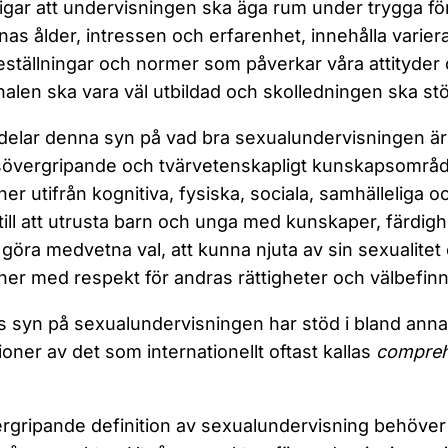
ligar att undervisningen ska äga rum under trygga för
nas ålder, intressen och erfarenhet, innehålla varie
eställningar och normer som påverkar våra attityder
alen ska vara väl utbildad och skolledningen ska stö
elar denna syn på vad bra sexualundervisningen är: 
vergripande och tvärvetenskapligt kunskapsområde
oner utifrån kognitiva, fysiska, sociala, samhälleliga 
 till att utrusta barn och unga med kunskaper, färdigh
göra medvetna val, att kunna njuta av sin sexualitet 
oner med respekt för andras rättigheter och välbefin
s syn på sexualundervisningen har stöd i bland a
tioner av det som internationellt oftast kallas
compreh
rgripande definition av sexualundervisning behöver