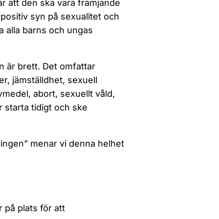
r att den ska vara främjande
positiv syn på sexualitet och
ja alla barns och ungas
n är brett. Det omfattar
r, jämställdhet, sexuell
ivmedel, abort, sexuellt våld,
starta tidigt och ske
sningen” menar vi denna helhet
på plats för att