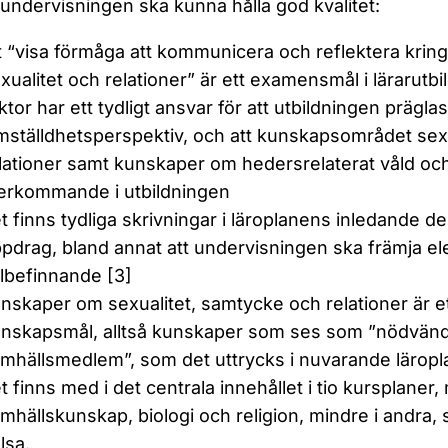
undervisningen ska kunna hålla god kvalitet:
t “visa förmåga att kommunicera och reflektera kring 
xualitet och relationer” är ett examensmål i lärarutb
ktor har ett tydligt ansvar för att utbildningen präglas
mställdhetsperspektiv, och att kunskapsområdet sex
lationer samt kunskaper om hedersrelaterat våld oc
erkommande i utbildningen
t finns tydliga skrivningar i läroplanens inledande d
pdrag, bland annat att undervisningen ska främja e
lbefinnande [3]
nskaper om sexualitet, samtycke och relationer är 
nskapsmål, alltså kunskaper som ses som ”nödvändig
mhällsmedlem”, som det uttrycks i nuvarande läropl
t finns med i det centrala innehållet i tio kursplaner
mhällskunskap, biologi och religion, mindre i andra, 
lsa.