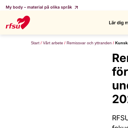
My body – material på olika språk
Lär dig 
Start
Vårt arbete
Remissvar och yttranden
Kunska
Re
fö
un
20
RFSU