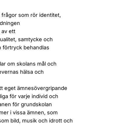
frågor som rör identitet,
ildningen
 av ett
ualitet, samtycke och
h förtryck behandlas
elar om skolans mål och
levernas hälsa och
ett eget ämnesövergripande
a för varje individ och
anen för grundskolan
, mer i vissa ämnen, som
som bild, musik och idrott och