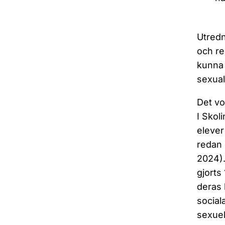
Utredn
och re
kunna 
sexual
Det vo
I Skol
elever
redan 
2024).
gjorts
deras 
social
sexuel