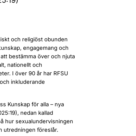
25:19)
tiskt och religiöst obunden
 kunskap, engagemang och
ia att bestämma över och njuta
t, nationellt och
heter. I över 90 år har RFSU
d och inkluderande
s Kunskap för alla – nya
25:19), nedan kallad
 på hur sexualundervisningen
m utredningen föreslår.