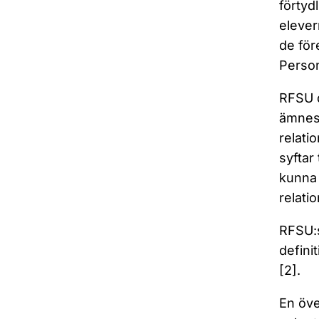
förtyd
elever
de för
Person
RFSU d
ämnesö
relati
syftar
kunna 
relati
RFSU:
defini
[2].
En öve