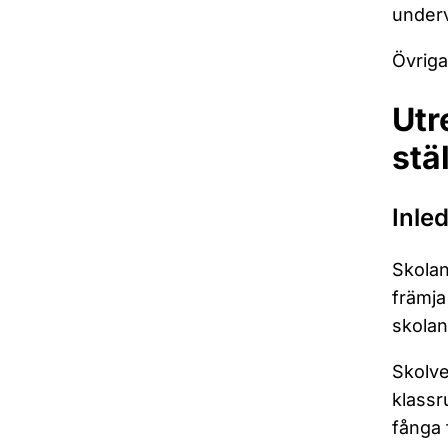
underv
Övriga
Utr
stä
Inle
Skolan
främja
skolan
Skolve
klassr
fånga 