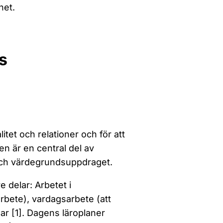
het.
s
tet och relationer och för att
n är en central del av
och värdegrundsuppdraget.
 delar: Arbetet i
bete), vardagsarbete (att
gar [1]. Dagens läroplaner