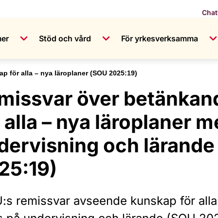
Chat
mer
Stöd och vård
För yrkesverksamma
p för alla – nya läroplaner (SOU 2025:19)
missvar över betänkan
r alla – nya läroplaner 
dervisning och lärande
25:19)
:s remissvar avseende kunskap för alla