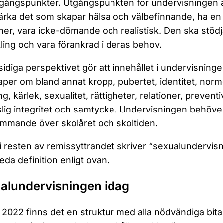
gångspunkter. Utgångspunkten för undervisningen ä
ärka det som skapar hälsa och välbefinnande, ha en 
oner, vara icke-dömande och realistisk. Den ska stöd
ling och vara förankrad i deras behov.
lsidiga perspektivet gör att innehållet i undervisninge
per om bland annat kropp, pubertet, identitet, norme
ng, kärlek, sexualitet, rättigheter, relationer, prevent
lig integritet och samtycke. Undervisningen behöver 
mmande över skolåret och skoltiden.
 i resten av remissyttrandet skriver “sexualundervi
eda definition enligt ovan.
alundervisningen idag
2022 finns det en struktur med alla nödvändiga bitar 