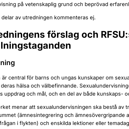
isning på vetenskaplig grund och beprövad erfaren
 delar av utredningen kommenteras ej.
edningens förslag och RFSU:
llningstaganden
dning
 är central för barns och ungas kunskaper om sexuali
 deras hälsa och välbefinnande. Sexualundervisninge
s uppdrag och mål, och en del av både kunskaps- 
rket menar att sexualundervisningen ska bestå av tre
ummet (ämnesintegrering och ämnesövergripande ar
frågan i flykten) och enskilda lektioner eller temada