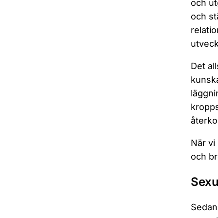
och ut
och st
relati
utveck
Det al
kunska
läggni
kropps
återko
När vi
och br
Sexu
Sedan 