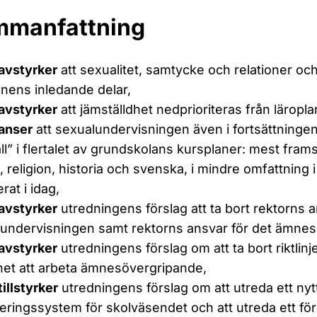
manfattning
avstyrker
att sexualitet, samtycke och relationer och
anens inledande delar,
avstyrker
att jämställdhet nedprioriteras från läropl
anser
att sexualundervisningen även i fortsättningen
ll” i flertalet av grundskolans kursplaner: mest fram
i, religion, historia och svenska, i mindre omfattning
rat i idag,
avstyrker
utredningens förslag att ta bort rektorns a
undervisningen samt rektorns ansvar för det ämnes
avstyrker
utredningens förslag om att ta bort riktlin
het att arbeta ämnesövergripande,
tillstyrker
utredningens förslag om att utreda ett nyt
eringssystem för skolväsendet och att utreda ett för