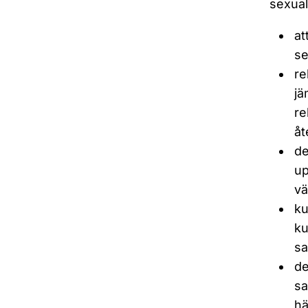
sexual
at
se
re
jä
re
åt
de
up
vä
ku
ku
sa
de
sa
hä