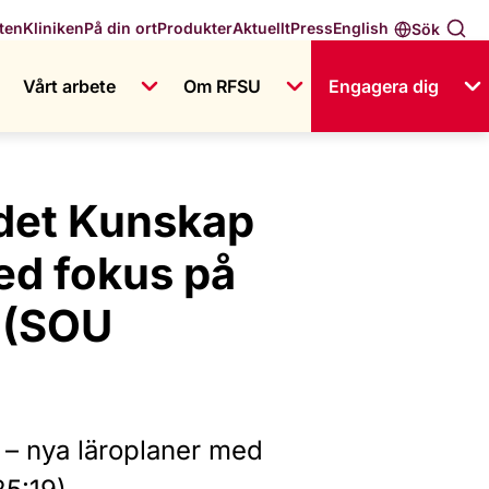
English
ten
Kliniken
På din ort
Produkter
Aktuellt
Press
Sök
Vårt arbete
Om RFSU
Engagera dig
det Kunskap
med fokus på
 (SOU
 – nya läroplaner med