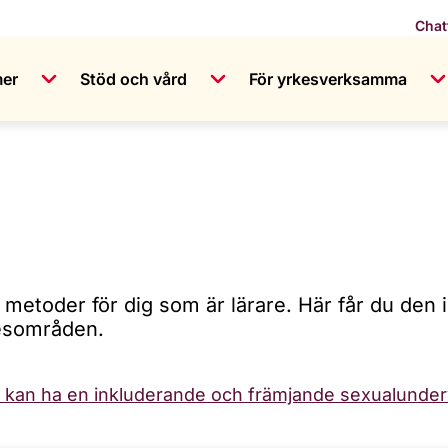
Chat
mer
Stöd och vård
För yrkesverksamma
metoder för dig som är lärare. Här får du den i
nesområden.
n kan ha en inkluderande och främjande sexualunder