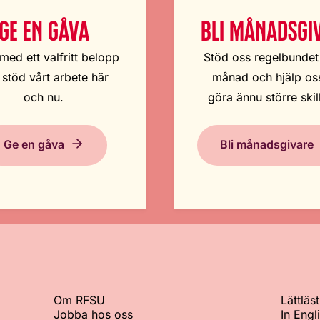
GE EN GÅVA
BLI MÅNADSGI
med ett valfritt belopp
Stöd oss regelbundet
 stöd vårt arbete här
månad och hjälp oss
och nu.
göra ännu större skil
Ge en gåva
Bli månadsgivare
Om RFSU
Lättläst
Jobba hos oss
In Engl