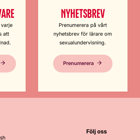
VARE
NYHETSBREV
 varje
Prenumerera på vårt
 att
nyhetsbrev för lärare om
lnad.
sexualundervisning.
Prenumerera
Följ oss
ish