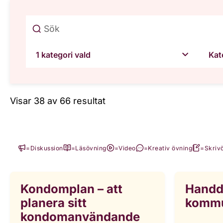
1 kategori vald
Kat
Visar 38 av 66 resultat
=
Diskussion
=
Läsövning
=
Video
=
Kreativ övning
=
Skriv
Kondomplan – att
Handd
planera sitt
kommu
kondomanvändande