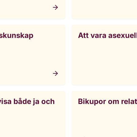
iskunskap
Att vara asexuel
isa både ja och
Bikupor om rela