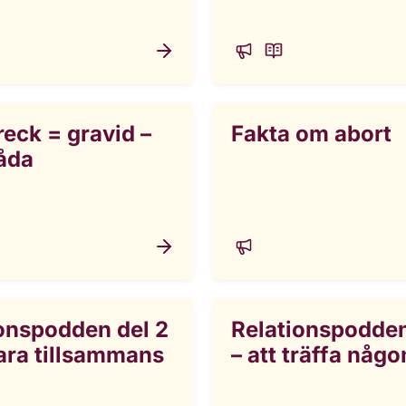
reck = gravid –
Fakta om abort
åda
onspodden del 2
Relationspodden
vara tillsammans
– att träffa någo