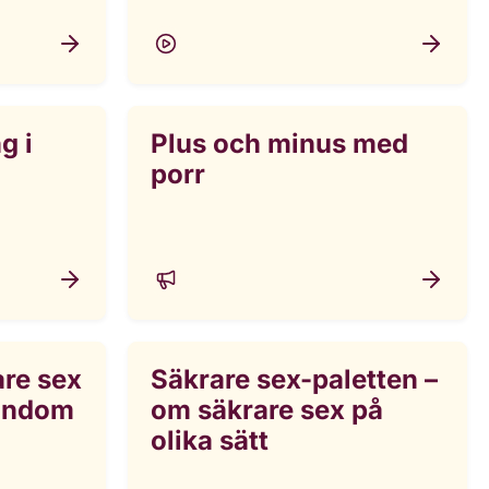
g i
Plus och minus med
porr
are sex
Säkrare sex-paletten –
ondom
om säkrare sex på
olika sätt