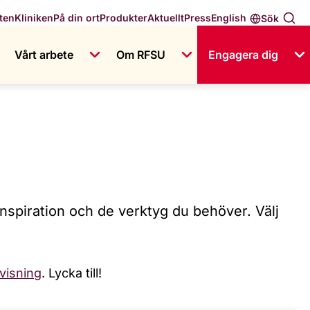
English
ten
Kliniken
På din ort
Produkter
Aktuellt
Press
Sök
Vårt arbete
Om RFSU
Engagera dig
nspiration och de verktyg du behöver. Välj
visning
. Lycka till!