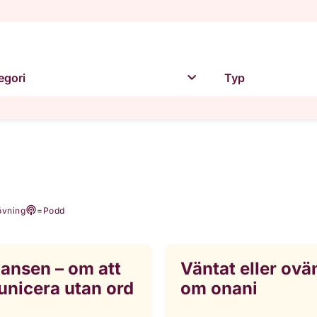
egori
Typ
övning
=
Podd
ansen – om att
Väntat eller ovä
nicera utan ord
om onani