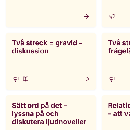
Två streck = gravid –
Två st
diskussion
frågel
Sätt ord på det –
Relati
lyssna på och
– att 
diskutera ljudnoveller