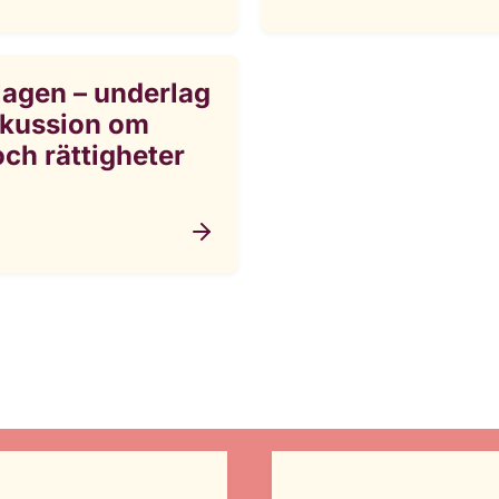
lagen – underlag
skussion om
och rättigheter