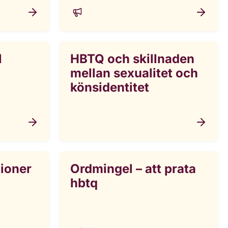
l
HBTQ och skillnaden
mellan sexualitet och
könsidentitet
tioner
Ordmingel – att prata
hbtq