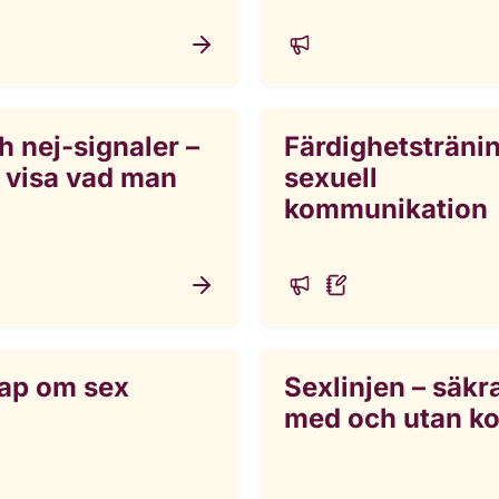
h nej-signaler –
Färdighetstränin
 visa vad man
sexuell
kommunikation
ap om sex
Sexlinjen – säkr
med och utan k