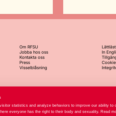
Om RFSU
Lättläst
Jobba hos oss
In Engl
Kontakta oss
Tillgän
Press
Cookie
Visselblåsning
Integri
Växeln
Org.nr
s
+46 8 692 07 00
802002-8
isitor statistics and analyze behaviors to improve our ability to 
RFSU-kliniken
where everyone has the right to their body and sexuality. Read mo
+46 8 692 07 84