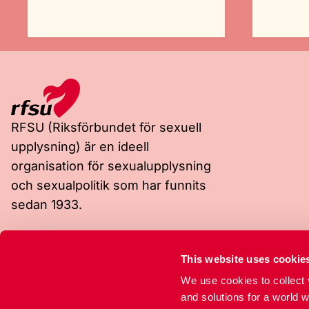
RFSU (Riksförbundet för sexuell
upplysning) är en ideell
organisation för sexualupplysning
och sexualpolitik som har funnits
sedan 1933.
Besöksadress
Postadress
This website uses cookie
Rosenlundsgatan 9
Box 4331
118 53 Stockholm
102 67 Stockholm
We use cookies to collect v
and solutions for a world 