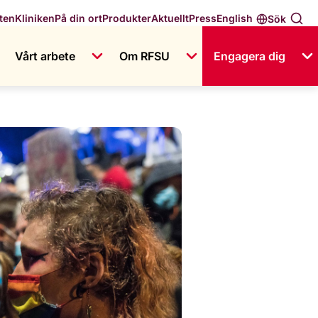
English
ten
Kliniken
På din ort
Produkter
Aktuellt
Press
Sök
Vårt arbete
Om RFSU
Engagera dig