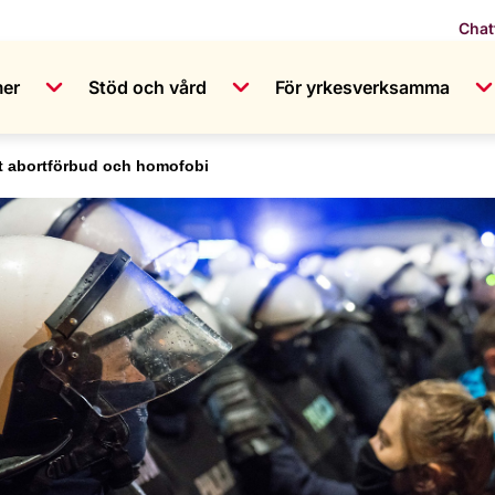
Chat
mer
Stöd och vård
För yrkesverksamma
ot abortförbud och homofobi