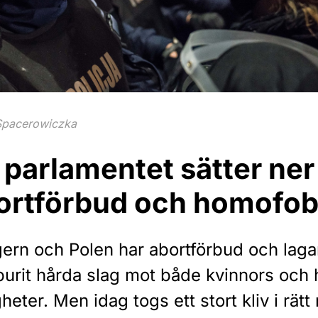
Spacerowiczka
 parlamentet sätter ner
ortförbud och homofob
gern och Polen har abortförbud och lag
burit hårda slag mot både kvinnors och
gheter. Men idag togs ett stort kliv i rätt