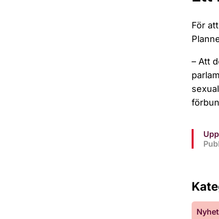
För at
Planne
– Att 
parlam
sexual
förbun
Upp
Publ
Kate
Nyhet