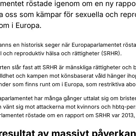
amentet röstade igenom om en ny rappor
lla oss som kämpar för sexuella och repr
 om i Europa.
anns en historisk seger när Europaparlamentet rös
l och reproduktiv hälsa och rättigheter (SRHR).
ten slår fast att SRHR är mänskliga rättigheter och
lldhet och kampen mot könsbaserat våld hänger iho
nder som finns runt om i Europa, som restriktiva abo
parlamentet har många gånger uttalat sig om briste
 vänt sig mot attackerna mot kvinnors och hbtq-pers
lamentet röstade om en rapport om SRHR var 2013,
 resultat av massivt påverka