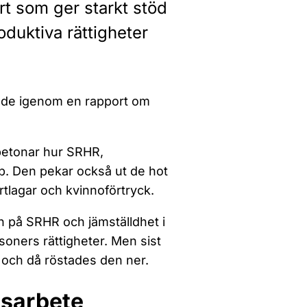
t som ger starkt stöd
oduktiva rättigheter
tade igenom en rapport om
 betonar hur SRHR,
p. Den pekar också ut de hot
rtlagar och kvinnoförtryck.
n på SRHR och jämställdhet i
oners rättigheter. Men sist
 och då röstades den ner.
nsarbete