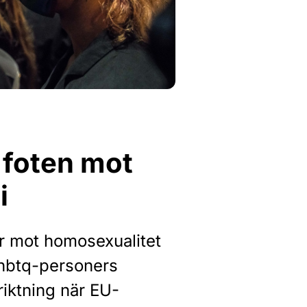
 foten mot
i
ar mot homosexualitet
 hbtq-personers
 riktning när EU-