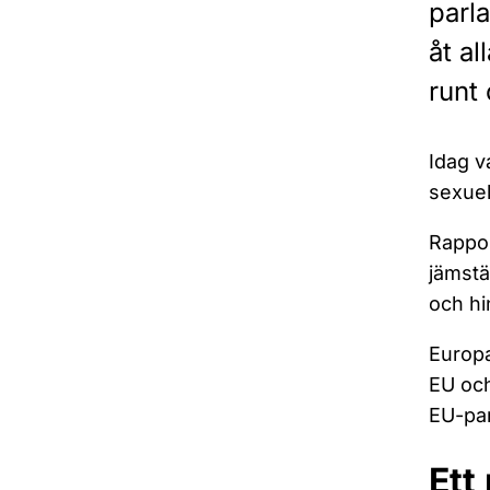
parl
åt a
runt
Idag v
sexuel
Rappor
jämstä
och hi
Europa
EU och
EU-par
Ett