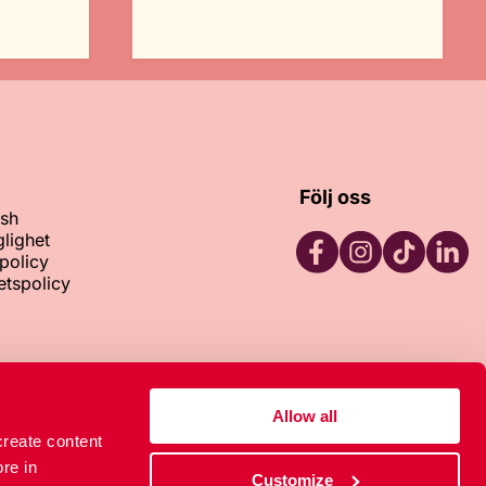
Följ oss
ish
glighet
policy
tetspolicy
Facebook
Instagram
TikTok
LinkedI
133
Allow all
create content
re in
Customize