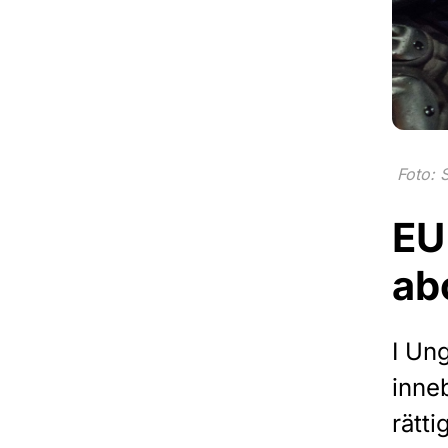
Foto: 
EU
ab
I Un
inne
rätti