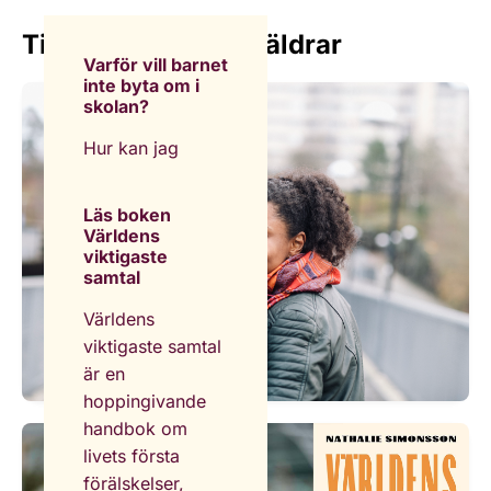
Tips och råd till föräldrar
Varför vill barnet
inte byta om i
skolan?
Hur kan jag
tänka kring att
barnet ska sova
Läs boken
över? Och hur
Världens
viktigaste
pratar jag med
samtal
barnet om
nakenbilder?
Världens
viktigaste samtal
är en
hoppingivande
handbok om
livets första
förälskelser,