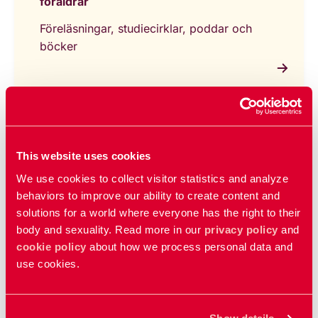
föräldrar
Föreläsningar, studiecirklar, poddar och
böcker
Vad tycker de unga?
This website uses cookies
Lyssna på ungas
We use cookies to collect visitor statistics and analyze
röster
behaviors to improve our ability to create content and
Tips till föräldrar
solutions for a world where everyone has the right to their
– från unga
body and sexuality. Read more in our
privacy policy
and
cookie policy
about how we process personal data and
use cookies.
Uppdaterad:
23 feb 2026