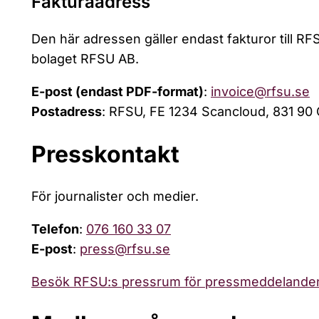
Fakturaadress
Den här adressen gäller endast fakturor till RFSU
bolaget RFSU AB.
E-post (endast PDF-format)
:
invoice@rfsu.se
Postadress
: RFSU, FE 1234 Scancloud, 831 90
Presskontakt
För journalister och medier.
Telefon
:
076 160 33 07
E-post
:
press@rfsu.se
Besök RFSU:s pressrum för pressmeddelanden