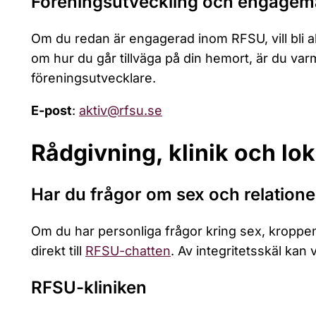
Föreningsutveckling och engage
Om du redan är engagerad inom RFSU, vill bli akt
om hur du går tillväga på din hemort, är du va
föreningsutvecklare.
E-post
:
aktiv@rfsu.se
Rådgivning, klinik och lo
Har du frågor om sex och relatione
Om du har personliga frågor kring sex, kroppen 
direkt till
RFSU-chatten
. Av integritetsskäl kan 
RFSU-kliniken