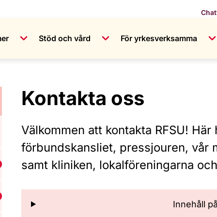
Chat
mer
Stöd och vård
För yrkesverksamma
Kontakta oss
Välkommen att kontakta RFSU! Här hi
förbundskansliet, pressjouren, vår
samt kliniken, lokalföreningarna oc
isa undermeny för Vår historia
isa undermeny för Vår organisation
Innehåll p