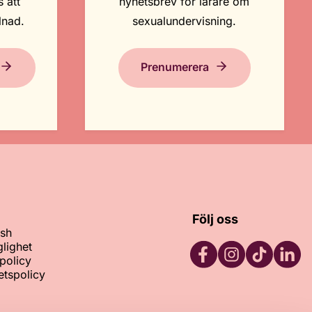
 att
nyhetsbrev för lärare om
lnad.
sexualundervisning.
Prenumerera
Följ oss
ish
glighet
policy
tetspolicy
Facebook
Instagram
TikTok
LinkedI