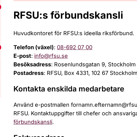
isa undermeny för Styrning och årsrapporter
RFSU:s förbundskansli
Huvudkontoret för RFSU:s ideella riksförbund.
Telefon (växel)
:
08-692 07 00
isa undermeny för Utmärkelser och stöd
E-post
:
info@rfsu.se
Besöksadress
: Rosenlundsgatan 9, Stockholm
Postadress
: RFSU, Box 4331, 102 67 Stockhol
Kontakta enskilda medarbetare
Använd e-postmallen fornamn.efternamn@rfsu.se 
RFSU. Kontaktuppgifter till chefer och ansvarig
förbundskansli
.