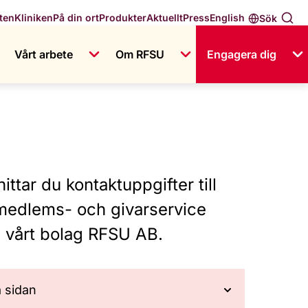
English
ten
Kliniken
På din ort
Produkter
Aktuellt
Press
Sök
Vårt arbete
Om RFSU
Engagera dig
ttar du kontaktuppgifter till
 medlems- och givarservice
h vårt bolag RFSU AB.
å sidan