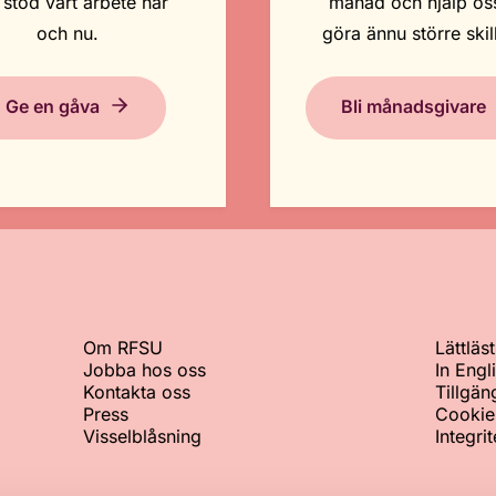
 stöd vårt arbete här
månad och hjälp oss
och nu.
göra ännu större skil
Ge en gåva
Bli månadsgivare
Om RFSU
Lättläst
Jobba hos oss
In Engl
Kontakta oss
Tillgän
Press
Cookie
Visselblåsning
Integri