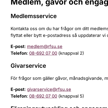
Medlem, gåvor och enga
Medlemsservice
Kontakta oss om du har frågor om ditt medlems
flyttat eller bytt e-postadress så uppdaterar vi
E-post
:
medlem@rfsu.se
Telefon
:
08-692 07 00
(knappval 2)
Givarservice
För frågor som gäller gåvor, månadsgivande, mi
E-post
:
givarservice@rfsu.se
Telefon
:
08-692 07 00
(knappval 5)