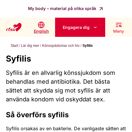
My body – material på olika språk
Engagera dig
English
Meny
Start
Lär dig mer
Könssjukdomar och hiv
Syfilis
Syfilis
Syfilis är en allvarlig könssjukdom som
behandlas med antibiotika. Det bästa
sättet att skydda sig mot syfilis är att
använda kondom vid oskyddat sex.
Så överförs syfilis
Syfilis orsakas av en bakterie. De vanligaste sätten att