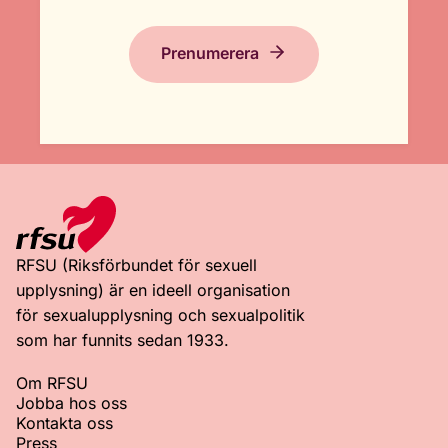
Prenumerera
RFSU (Riksförbundet för sexuell
upplysning) är en ideell organisation
för sexualupplysning och sexualpolitik
som har funnits sedan 1933.
Om RFSU
Jobba hos oss
Kontakta oss
Press