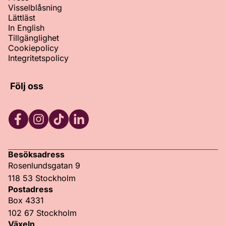
Visselblåsning
Lättläst
In English
Tillgänglighet
Cookiepolicy
Integritetspolicy
Följ oss
Facebook
Instagram
TikTok
LinkedIn
Besöksadress
Rosenlundsgatan 9
118 53 Stockholm
Postadress
Box 4331
102 67 Stockholm
Växeln