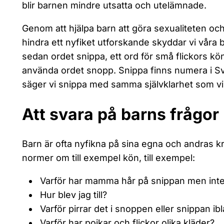
blir barnen mindre utsatta och utelämnade.
Genom att hjälpa barn att göra sexualiteten oc
hindra ett nyfiket utforskande skyddar vi våra 
sedan ordet snippa, ett ord för små flickors kö
använda ordet snopp. Snippa finns numera i S
säger vi snippa med samma självklarhet som v
Att svara på barns frågor
Barn är ofta nyfikna på sina egna och andras kr
normer om till exempel kön, till exempel:
Varför har mamma hår på snippan men inte
Hur blev jag till?
Varför pirrar det i snoppen eller snippan ib
Varför har pojkar och flickor olika kläder?