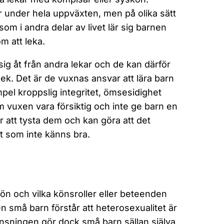
 under hela uppväxten, men på olika sätt
om i andra delar av livet lär sig barnen
m att leka.
r sig åt från andra lekar och de kan därför
k. Det är de vuxnas ansvar att lära barn
empel kroppslig integritet, ömsesidighet
om vuxen vara försiktig och inte ge barn en
r att tysta dem och kan göra att det
t som inte känns bra.
ön och vilka könsroller eller beteenden
en små barn förstår att heterosexualitet är
nsningen gör dock små barn sällan själva