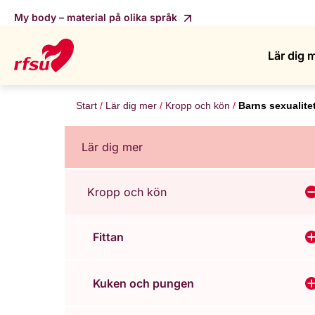
My body – material på olika språk
Lär dig 
Start
Lär dig mer
Kropp och kön
Barns sexualite
Lär dig mer
Kropp och kön
V
Fittan
V
Kuken och pungen
V