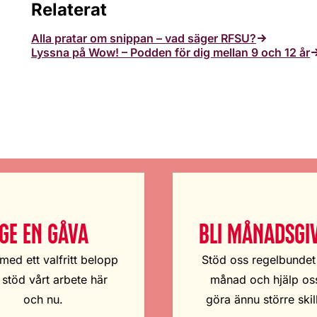
Relaterat
Alla pratar om snippan – vad säger RFSU?
Lyssna på Wow! – Podden för dig mellan 9 och 12 år
GE EN GÅVA
BLI MÅNADSGI
med ett valfritt belopp
Stöd oss regelbundet
 stöd vårt arbete här
månad och hjälp oss
och nu.
göra ännu större skil