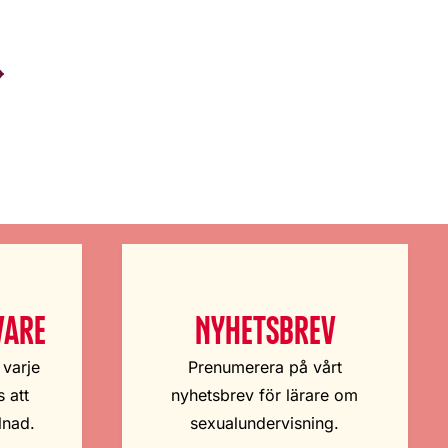
VARE
NYHETSBREV
 varje
Prenumerera på vårt
 att
nyhetsbrev för lärare om
lnad.
sexualundervisning.