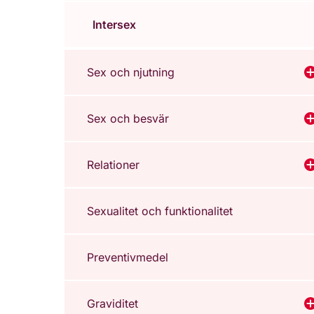
Intersex
Sex och njutning
V
Sex och besvär
V
Relationer
V
Sexualitet och funktionalitet
Preventivmedel
Graviditet
V