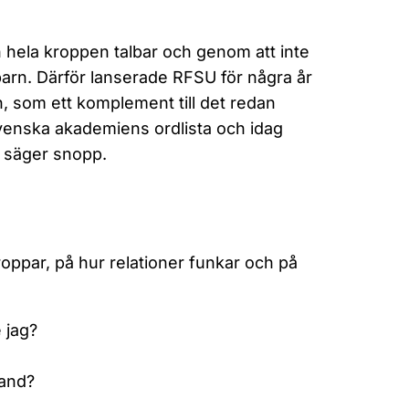
h hela kroppen talbar och genom att inte
barn. Därför lanserade RFSU för några år
n, som ett komplement till det redan
venska akademiens ordlista och idag
i säger snopp.
oppar, på hur relationer funkar och på
 jag?
land?