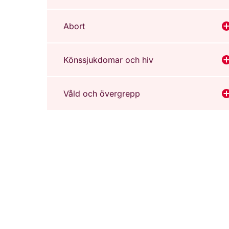
Abort
V
Könssjukdomar och hiv
V
Våld och övergrepp
V