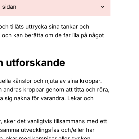
å sidan
ch tillåts uttrycka sina tankar och
 och kan berätta om de far illa på något
h utforskande
ella känslor och njuta av sina kroppar.
 andras kroppar genom att titta och röra,
isa sig nakna för varandra. Lekar och
r, sker det vanligtvis tillsammans med ett
 samma utvecklingsfas och/eller har
a lekar med kompisar eller syskon.