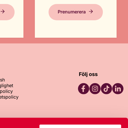
Prenumerera
Följ oss
ish
glighet
policy
tetspolicy
Facebook
Instagram
TikTok
LinkedI