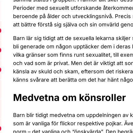
Perioder med sexuellt utforskande återkommer
beroende på ålder och utvecklingsnivå. Precis s
att bättre förstå sig själva och sin omvärld geno
isa undermeny för Sex och njutning
Barn lär sig tidigt att de sexuella lekarna skilje
bli generade om någon upptäcker dem i deras le
isa undermeny för Sex och besvär
vilka gränser som finns runt sexualitet, till ex
och vad som är privat. Men det är viktigt att s
känsla av skuld och skam, eftersom det riskera
isa undermeny för Relationer
känns svårare att berätta om det har hänt någo
Medvetna om könsroller
Barn blir tidigt medvetna om uppdelningen av k
som är vanliga för flickor respektive pojkar. Äv
isa undermeny för Graviditet
norm – det vanliga och “önskvärda”. Den begrä