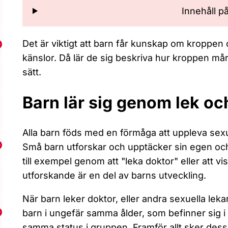
Innehåll p
Det är viktigt att barn får kunskap om kroppen o
isa undermeny för Inre könsorgan
känslor. Då lär de sig beskriva hur kroppen mår
sätt.
Barn lär sig genom lek oc
Alla barn föds med en förmåga att uppleva sexu
Små barn utforskar och upptäcker sin egen och
isa undermeny för Mens
till exempel genom att "leka doktor" eller att v
utforskande är en del av barns utveckling.
När barn leker doktor, eller andra sexuella leka
barn i ungefär samma ålder, som befinner sig i
isa undermeny för Trans
samma status i gruppen. Framför allt sker dess