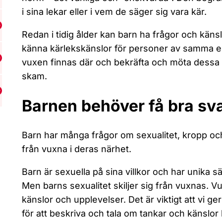
i sina lekar eller i vem de säger sig vara kär.
isa undermeny för Abort
Redan i tidig ålder kan barn ha frågor och känsl
känna kärlekskänslor för personer av samma elle
vuxen finnas där och bekräfta och möta dessa 
isa undermeny för Könssjukdomar och hiv
skam.
isa undermeny för Våld och övergrepp
Barnen behöver få bra sv
Barn har många frågor om sexualitet, kropp och
från vuxna i deras närhet.
Barn är sexuella på sina villkor och har unika sä
Men barns sexualitet skiljer sig från vuxnas. 
känslor och upplevelser. Det är viktigt att vi 
för att beskriva och tala om tankar och känslor 