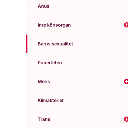
Anus
Inre könsorgan
V
Barns sexualitet
Puberteten
Mens
V
Klimakteriet
Trans
V