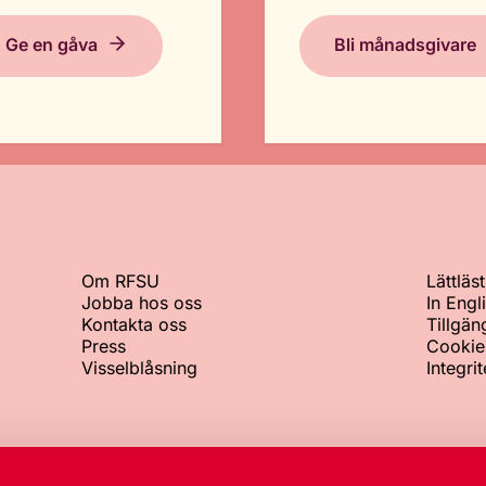
Ge en gåva
Bli månadsgivare
Om RFSU
Lättläst
Jobba hos oss
In Engl
Kontakta oss
Tillgän
Press
Cookie
Visselblåsning
Integri
Växeln
Org.nr