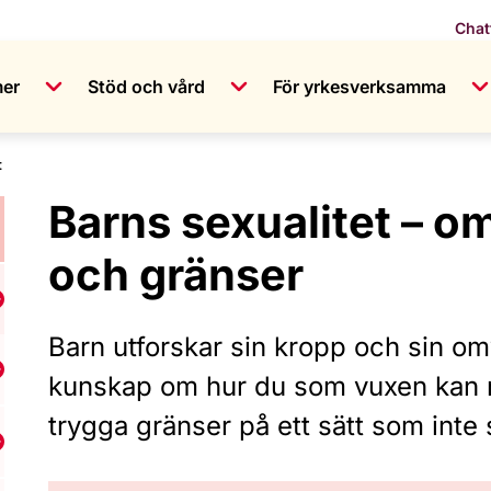
Chat
mer
Stöd och vård
För yrkesverksamma
t
Barns sexualitet – o
och gränser
isa undermeny för Kropp och kön
Barn utforskar sin kropp och sin om
isa undermeny för Fittan
kunskap om hur du som vuxen kan m
trygga gränser på ett sätt som inte 
isa undermeny för Kuken och pungen