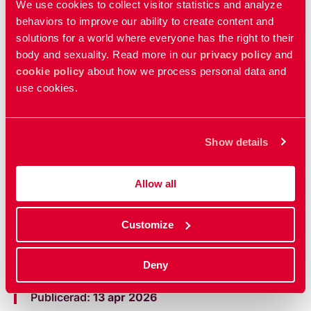
We use cookies to collect visitor statistics and analyze
Nordisk distributör för det amerikanska
behaviors to improve our ability to create content and
läppbalsamet Carmex.
solutions for a world where everyone has the right to their
body and sexuality. Read more in our
privacy policy
and
Säljer produkter inom kategorierna kondomer,
cookie policy
about how we process personal data and
självtester, glidmedel, intimvård, klimakteriet
use cookies.
och njutning.
RFSU AB har dotterbolag i Norge och Finland.
Show details
Företaget har en egen fabrik i Hälsingland där
kondomerna testas och packas. Där driver de
Allow all
också ett ackrediterat laboratorium som
säkerställer att RFSU AB:s kondomer håller
Customize
den högsta kvaliteten.
Deny
Publicerad:
13 apr 2026