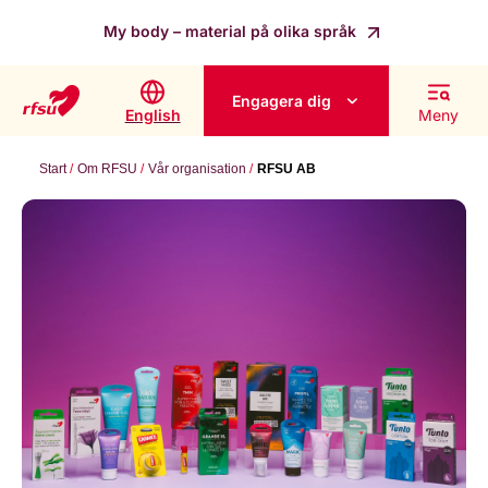
My body – material på olika språk
Engagera dig
English
Meny
Start
Om RFSU
Vår organisation
RFSU AB