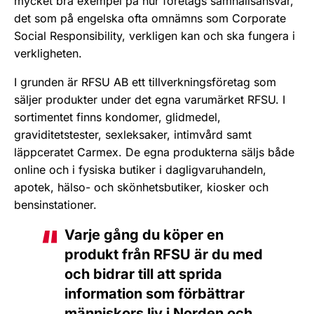
mycket bra exempel på hur företags samhällsansvar,
det som på engelska ofta omnämns som Corporate
Social Responsibility, verkligen kan och ska fungera i
verkligheten.
I grunden är RFSU AB ett tillverkningsföretag som
säljer produkter under det egna varumärket RFSU. I
sortimentet finns kondomer, glidmedel,
graviditetstester, sexleksaker, intimvård samt
läppceratet Carmex. De egna produkterna säljs både
online och i fysiska butiker i dagligvaruhandeln,
apotek, hälso- och skönhetsbutiker, kiosker och
bensinstationer.
Varje gång du köper en
produkt från RFSU är du med
och bidrar till att sprida
information som förbättrar
människors liv i Norden och