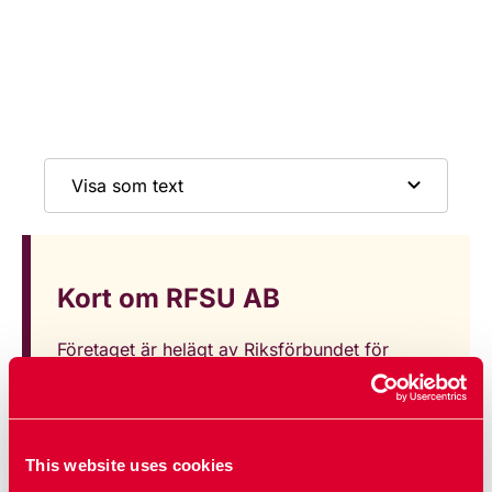
Visa som text
Kort om RFSU AB
Företaget är helägt av Riksförbundet för
sexuell upplysning (RFSU) som grundades
1933.
Marknadsledare på kondomer i Norden
This website uses cookies
genom de egna varumärkena RFSU och Tunto.