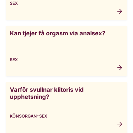
SEX
Kan tjejer få orgasm via analsex?
SEX
Varför svullnar klitoris vid
upphetsning?
KÖNSORGAN
SEX