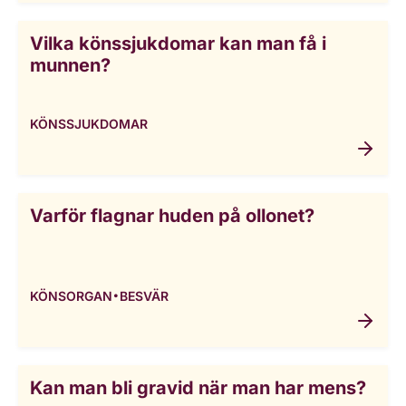
Vilka könssjukdomar kan man få i
munnen?
KÖNSSJUKDOMAR
Varför flagnar huden på ollonet?
KÖNSORGAN
BESVÄR
Kan man bli gravid när man har mens?