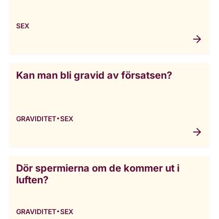
SEX
Kan man bli gravid av försatsen?
GRAVIDITET
SEX
Dör spermierna om de kommer ut i
luften?
GRAVIDITET
SEX