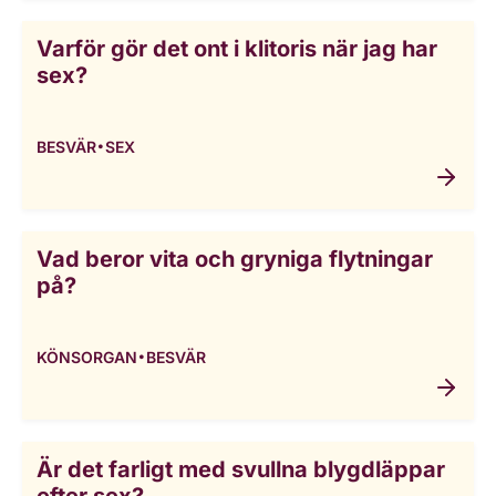
Varför gör det ont i klitoris när jag har
sex?
BESVÄR
SEX
Vad beror vita och gryniga flytningar
på?
KÖNSORGAN
BESVÄR
Är det farligt med svullna blygdläppar