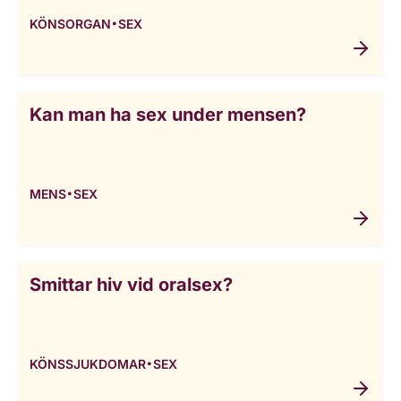
KÖNSORGAN
SEX
Kan man ha sex under mensen?
MENS
SEX
Smittar hiv vid oralsex?
KÖNSSJUKDOMAR
SEX