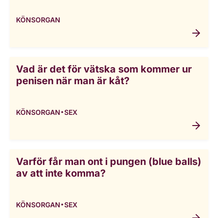
KÖNSORGAN
Vad är det för vätska som kommer ur
penisen när man är kåt?
KÖNSORGAN
SEX
Varför får man ont i pungen (blue balls)
av att inte komma?
KÖNSORGAN
SEX