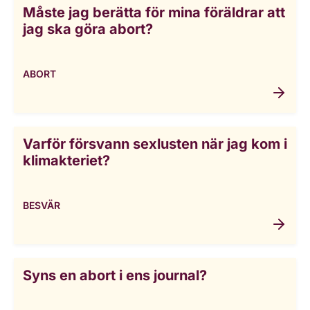
Måste jag berätta för mina föräldrar att
jag ska göra abort?
ABORT
Varför försvann sexlusten när jag kom i
klimakteriet?
BESVÄR
Syns en abort i ens journal?