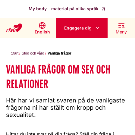
My body – material på olika språk
Engagera dig
English
Meny
Start
Stöd och vård
Vanliga frågor
VANLIGA FRÅGOR OM SEX OCH
RELATIONER
Här har vi samlat svaren på de vanligaste
frågorna ni har ställt om kropp och
sexualitet.
Hittar du inte svar på din fråga? Ställ din fråga i