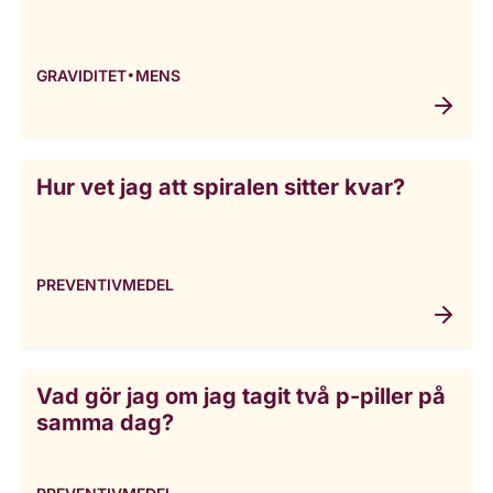
GRAVIDITET
MENS
Hur vet jag att spiralen sitter kvar?
PREVENTIVMEDEL
Vad gör jag om jag tagit två p-piller på
samma dag?