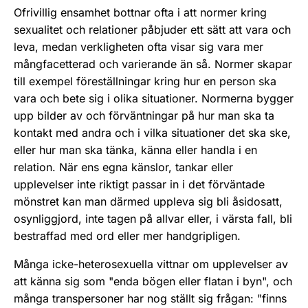
Ofrivillig ensamhet bottnar ofta i att normer kring
sexualitet och relationer påbjuder ett sätt att vara och
leva, medan verkligheten ofta visar sig vara mer
mångfacetterad och varierande än så. Normer skapar
till exempel föreställningar kring hur en person ska
vara och bete sig i olika situationer. Normerna bygger
upp bilder av och förväntningar på hur man ska ta
kontakt med andra och i vilka situationer det ska ske,
eller hur man ska tänka, känna eller handla i en
relation. När ens egna känslor, tankar eller
upplevelser inte riktigt passar in i det förväntade
mönstret kan man därmed uppleva sig bli åsidosatt,
osynliggjord, inte tagen på allvar eller, i värsta fall, bli
bestraffad med ord eller mer handgripligen.
Många icke-heterosexuella vittnar om upplevelser av
att känna sig som "enda bögen eller flatan i byn", och
många transpersoner har nog ställt sig frågan: "finns