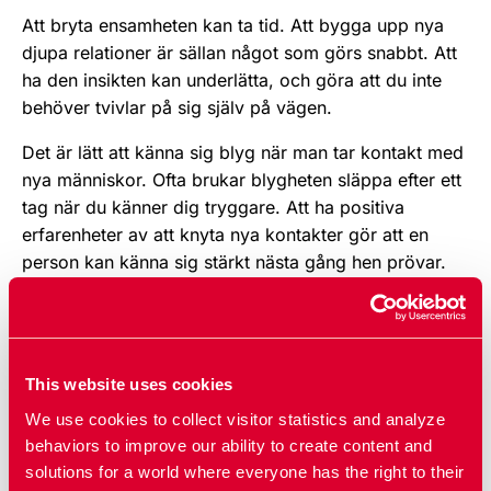
Att bryta ensamheten kan ta tid. Att bygga upp nya
djupa relationer är sällan något som görs snabbt. Att
ha den insikten kan underlätta, och göra att du inte
behöver tvivlar på sig själv på vägen.
Det är lätt att känna sig blyg när man tar kontakt med
nya människor. Ofta brukar blygheten släppa efter ett
tag när du känner dig tryggare. Att ha positiva
erfarenheter av att knyta nya kontakter gör att en
person kan känna sig stärkt nästa gång hen prövar.
Rutin gör att det går lättare och lättare att ta kontakt.
Att engagera sig i andra människor eller något som
du "brinner för" kan vara ett bra sätt att bryta
This website uses cookies
ensamheten och träffa nya människor. Engagemanget
i sig gör också att livet känns mer meningsfull och
We use cookies to collect visitor statistics and analyze
ensamheten blir inte lika tung och närvarande.
behaviors to improve our ability to create content and
solutions for a world where everyone has the right to their