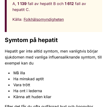
A,
1 139
fall av hepatit B och
1 612
fall av
hepatit C.
Källa:
Folkhälsomyndigheten
Symtom på hepatit
Hepatit ger inte alltid symtom, men vanligtvis börjar
sjukdomen med vanliga influensaliknande symtom, till
exempel kan du
Må illa
Ha minskad aptit
Vara trött
Ha ont i lederna
Känna att huden kliar
Efter det får du ofta gulfärgad hud och ögonvitor.