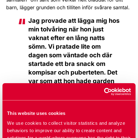
barn, lägger grunden och tilliten inför svårare samtal.
Jag provade att lägga mig hos
min tolvåring när hon just
vaknat efter en lång natts
sömn. Vi pratade lite om
dagen som väntade och där
startade ett bra snack om
kompisar och puberteten. Det
var som att hon hade garden
nere och kunde vara liten en
stund.
Förälder
This website uses cookies
Det är ju inte konstigt om det blir stelt. Sex, relationer
We use cookies to collect visitor statistics and analyze
och våra föränderliga kroppar är något av de
behaviors to improve our ability to create content and
solutions for a world where everyone has the right to their