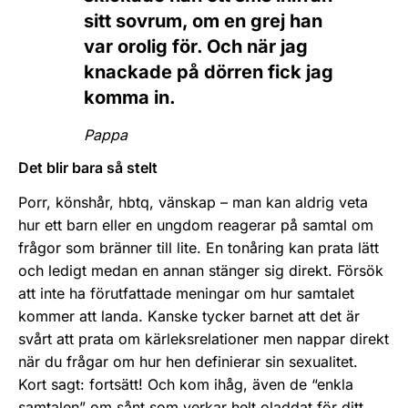
sitt sovrum, om en grej han
var orolig för. Och när jag
knackade på dörren fick jag
komma in.
Pappa
Det blir bara så stelt
Porr, könshår, hbtq, vänskap – man kan aldrig veta
hur ett barn eller en ungdom reagerar på samtal om
frågor som bränner till lite. En tonåring kan prata lätt
och ledigt medan en annan stänger sig direkt. Försök
att inte ha förutfattade meningar om hur samtalet
kommer att landa. Kanske tycker barnet att det är
svårt att prata om kärleksrelationer men nappar direkt
när du frågar om hur hen definierar sin sexualitet.
Kort sagt: fortsätt! Och kom ihåg, även de “enkla
samtalen” om sånt som verkar helt oladdat för ditt