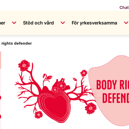
Chat
mer
Stöd och vård
För yrkesverksamma
 rights defender
isa undermeny för Vår historia
isa undermeny för Vår organisation