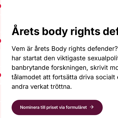
isa undermeny för Styrning och årsrapporter
Årets body rights de
isa undermeny för Utmärkelser och stöd
Vem är årets Body rights defender
har startat den viktigaste sexualpol
banbrytande forskningen, skrivit mod
tålamodet att fortsätta driva socialt
isa undermeny för Ottarfonden
andra verkat tröttna.
Nominera till priset via formuläret