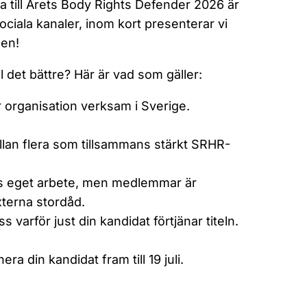
na till Årets Body Rights Defender 2026 är
ciala kanaler, inom kort presenterar vi
gen!
l det bättre? Här är vad som gäller:
r organisation verksam i Sverige.
llan flera som tillsammans stärkt SRHR-
:s eget arbete, men medlemmar är
xterna stordåd.
ss varför just din kandidat förtjänar titeln.
ra din kandidat fram till 19 juli.