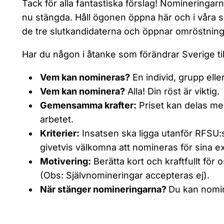
Tack för alla fantastiska förslag! Nomineringar
nu stängda. Håll ögonen öppna här och i våra so
de tre slutkandidaterna och öppnar omröstnin
Har du någon i åtanke som förändrar Sverige til
Vem kan nomineras?
En individ, grupp elle
Vem kan nominera?
Alla! Din röst är viktig.
Gemensamma krafter:
Priset kan delas me
arbetet.
Kriterier:
Insatsen ska ligga utanför RFSU
givetvis välkomna att nomineras för sina e
Motivering:
Berätta kort och kraftfullt för o
(Obs: Självnomineringar accepteras ej).
När stänger nomineringarna?
Du kan nomine