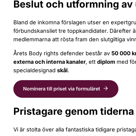
Beslut och utformning av
Bland de inkomna förslagen utser en expertgr
förbundskansliet tre toppkandidater. Därefter ä
medlemmarna att rösta fram den slutgiltiga vin
Årets Body rights defender består av
50 000 k
externa och interna kanaler
, ett
diplom
med för
specialdesignad
skål
.
Nominera till priset via formuläret
Pristagare genom tiderna
Vi är stolta över alla fantastiska tidigare prista