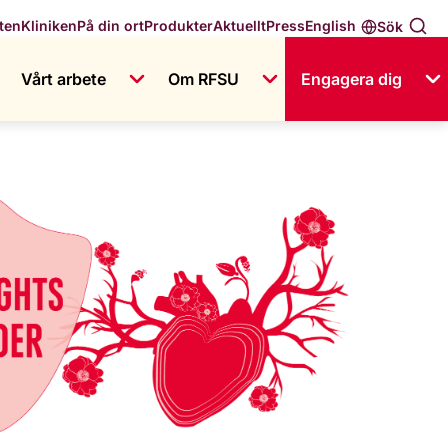
English
ten
Kliniken
På din ort
Produkter
Aktuellt
Press
Sök
Vårt arbete
Om RFSU
Engagera dig