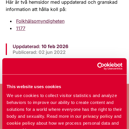
Här är två hemsidor med uppdaterad och granskad
information att hålla koll på:
Folkhälsomyndigheten
1177
Uppdaterad:
10 feb 2026
Publicerad: 02 jun 2022
This website uses cookies
We use cookies to collect visitor statistics and analyze
behaviors to improve our ability to create content and
solutions for a world where everyone has the right to their
BLI MEDLEM
body and sexuality. Read more in our
privacy policy
and
cookie policy
about how we process personal data and
Ta ställning för allas rätt att