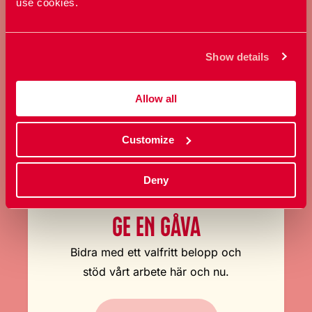
use cookies.
bestämma över sin kropp och
sexualitet.
Show details
Bli medlem
Allow all
Customize
Deny
GE EN GÅVA
Bidra med ett valfritt belopp och
stöd vårt arbete här och nu.