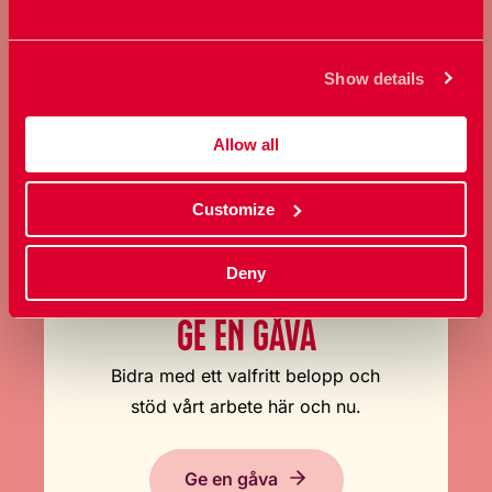
sexualitet.
Show details
Bli medlem
Allow all
Customize
Deny
GE EN GÅVA
Bidra med ett valfritt belopp och
stöd vårt arbete här och nu.
Ge en gåva