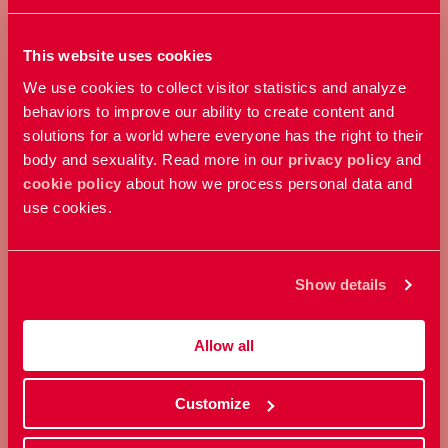
sexualitet.
This website uses cookies
Bli medlem
We use cookies to collect visitor statistics and analyze
behaviors to improve our ability to create content and
solutions for a world where everyone has the right to their
body and sexuality. Read more in our
privacy policy
and
cookie policy
about how we process personal data and
use cookies.
GE EN GÅVA
Show details
Bidra med ett valfritt belopp och
Allow all
stöd vårt arbete här och nu.
Customize
Ge en gåva