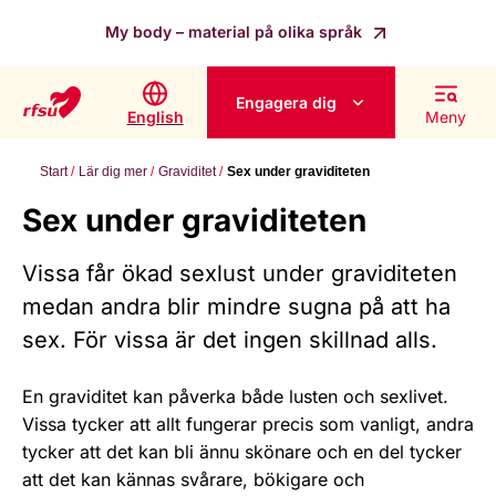
My body – material på olika språk
Engagera dig
English
Meny
Start
Lär dig mer
Graviditet
Sex under graviditeten
Sex under graviditeten
Vissa får ökad sexlust under graviditeten
medan andra blir mindre sugna på att ha
sex. För vissa är det ingen skillnad alls.
En graviditet kan påverka både lusten och sexlivet.
Vissa tycker att allt fungerar precis som vanligt, andra
tycker att det kan bli ännu skönare och en del tycker
att det kan kännas svårare, bökigare och