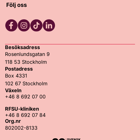
Följ oss
Facebook
Instagram
TikTok
LinkedIn
Besöksadress
Rosenlundsgatan 9
118 53 Stockholm
Postadress
Box 4331
102 67 Stockholm
Växeln
+46 8 692 07 00
RFSU-kliniken
+46 8 692 07 84
Org.nr
802002-8133