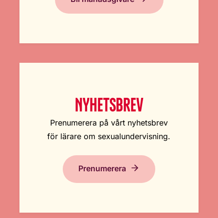
NYHETSBREV
Prenumerera på vårt nyhetsbrev
för lärare om sexualundervisning.
Prenumerera