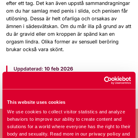
efter ett tag. Det kan även uppstå sammandragningar
om du har samlag med penis i slida, och penisen får
utlösning. Dessa är helt ofarliga och orsakas av
ämnen i sädesvätskan. Om du mår illa på grund av att
du är gravid eller om kroppen är spänd kan en
orgasm lindra. Olika former av sensuell beröring
brukar också vara skönt.
Uppdaterad:
10 feb 2026
Publicerad: 02 nov 2017
This website uses cookies
We use cookies to collect visitor statistics and analyze
behaviors to improve our ability to create content and
solutions for a world where everyone has the right to their
body and sexuality. Read more in our
privacy policy
and