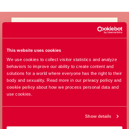
BLI MEDLEM
This website uses cookies
Ta ställning för allas rätt att
We use cookies to collect visitor statistics and analyze
bestämma över sin kropp och
behaviors to improve our ability to create content and
sexualitet.
solutions for a world where everyone has the right to their
body and sexuality. Read more in our
privacy policy
and
cookie policy
about how we process personal data and
Bli medlem
use cookies.
Show details