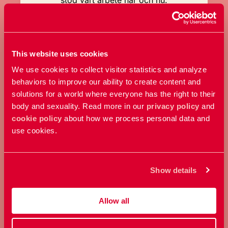
stöd vårt arbete här och nu.
Ge en gåva
This website uses cookies
We use cookies to collect visitor statistics and analyze
behaviors to improve our ability to create content and
solutions for a world where everyone has the right to their
body and sexuality. Read more in our
privacy policy
and
cookie policy
about how we process personal data and
use cookies.
BLI MÅNADSGIVARE
Stöd oss regelbundet varje
Show details
månad och hjälp oss att göra
ännu större skillnad.
Allow all
Bli månadsgivare