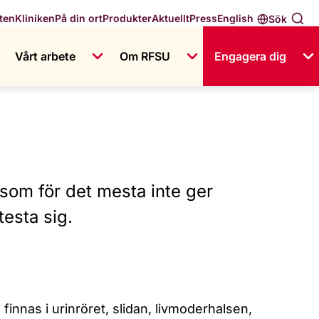
English
ten
Kliniken
På din ort
Produkter
Aktuellt
Press
Sök
Vårt arbete
Om RFSU
Engagera dig
som för det mesta inte ger
testa sig.
finnas i urinröret, slidan, livmoderhalsen,