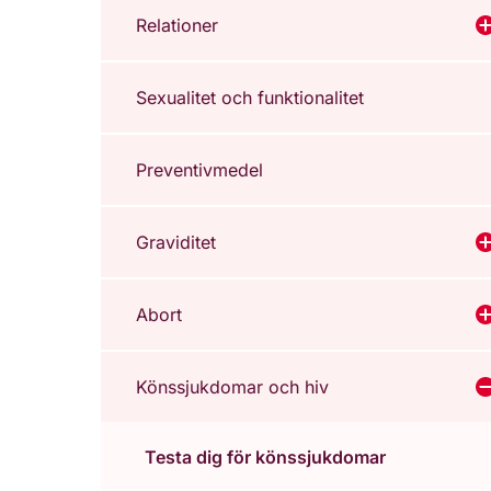
Relationer
V
Sexualitet och funktionalitet
Preventivmedel
Graviditet
V
Abort
V
Könssjukdomar och hiv
V
Testa dig för könssjukdomar