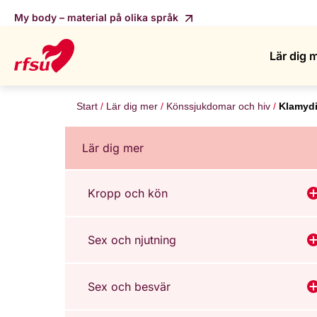
My body – material på olika språk
Lär dig 
Start
Lär dig mer
Könssjukdomar och hiv
Klamyd
Lär dig mer
Kropp och kön
V
Sex och njutning
V
Sex och besvär
V