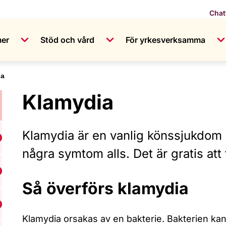
Chat
mer
Stöd och vård
För yrkesverksamma
ia
Klamydia
Klamydia är en vanlig könssjukdom 
isa undermeny för Kropp och kön
några symtom alls. Det är gratis att 
isa undermeny för Sex och njutning
Så överförs klamydia
isa undermeny för Sex och besvär
Klamydia orsakas av en bakterie. Bakterien kan 