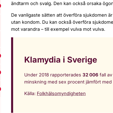
ändtarm och svalg. Den kan också orsaka ögon
isa undermeny för Relationer
De vanligaste sätten att överföra sjukdomen är 
utan kondom. Du kan också överföra sjukdome
mot varandra – till exempel vulva mot vulva.
Klamydia i Sverige
isa undermeny för Graviditet
isa undermeny för Abort
Under 2018 rapporterades
32 006
fall av
minskning med sex procent jämfört med
isa undermeny för Könssjukdomar och hiv
Källa:
Folkhälsomyndigheten