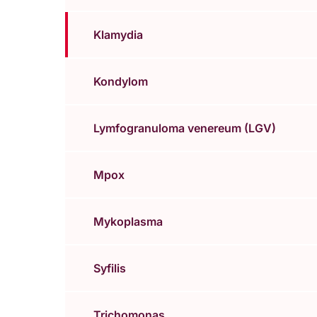
Klamydia
Kondylom
Lymfogranuloma venereum (LGV)
Mpox
Mykoplasma
Syfilis
Trichomonas