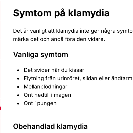
Symtom på klamydia
Det är vanligt att klamydia inte ger några symto
märka det och ändå föra den vidare.
Vanliga symtom
Det svider när du kissar
Flytning från urinröret, slidan eller ändtar
Mellanblödningar
Ont nedtill i magen
Ont i pungen
isa undermeny för Hiv och aids
Obehandlad klamydia