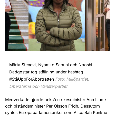
Märta Stenevi, Nyamko Sabuni och Nooshi
Dadgostar tog ställning under hashtag
#StåUppFörAborträtten
Foto: Miljöpartiet,
Liberalerna och Vänsterpartiet
Medverkade gjorde också utrikesminister Ann Linde
och biståndsminister Per Olsson Fridh. Dessutom
syntes Europaparlamentariker som Alice Bah Kunkhe