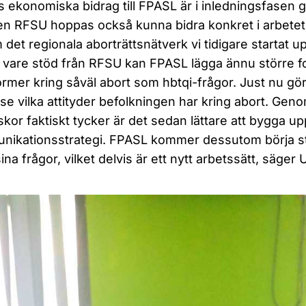
 ekonomiska bidrag till FPASL är i inledningsfasen g
en RFSU hoppas också kunna bidra konkret i arbetet 
det regionala aborträttsnätverk vi tidigare startat u
 vare stöd från RFSU kan FPASL lägga ännu större fo
rmer kring såväl abort som hbtqi-frågor. Just nu g
t se vilka attityder befolkningen har kring abort. Gen
kor faktiskt tycker är det sedan lättare att bygga 
ikationsstrategi. FPASL kommer dessutom börja stöt
ina frågor, vilket delvis är ett nytt arbetssätt, säger 