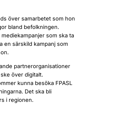
äds över samarbetet som hon
gor bland befolkningen.
a mediekampanjer som ska ta
ra en särskild kampanj som
hon.
vande partnerorganisationer
 ske över digitalt.
rt kommer kunna besöka FPASL
ningarna. Det ska bli
rs i regionen.