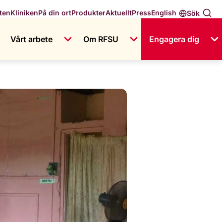
English
ten
Kliniken
På din ort
Produkter
Aktuellt
Press
Sök
Vårt arbete
Om RFSU
Engagera dig