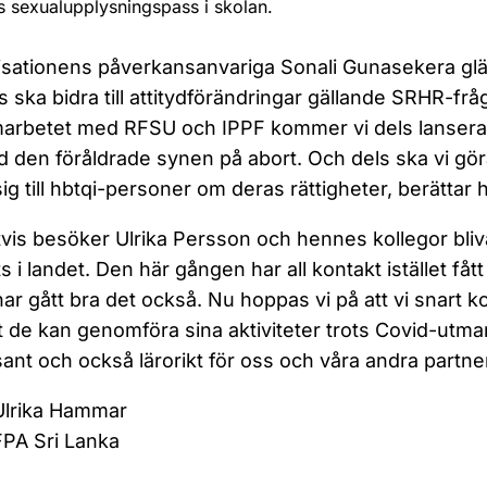
 sexualupplysningspass i skolan.
sationens påverkansanvariga Sonali Gunasekera gl
 ska bidra till attitydförändringar gällande SRHR-frå
marbetet med RFSU och IPPF kommer vi dels lanser
d den föråldrade synen på abort. Och dels ska vi gö
 sig till hbtqi-personer om deras rättigheter, berättar 
tvis besöker Ulrika Persson och hennes kollegor bli
s i landet. Den här gången har all kontakt istället fått
har gått bra det också. Nu hoppas vi på att vi sna
t de kan genomföra sina aktiviteter trots Covid-utma
sant och också lärorikt för oss och våra andra partne
Ulrika Hammar
FPA Sri Lanka