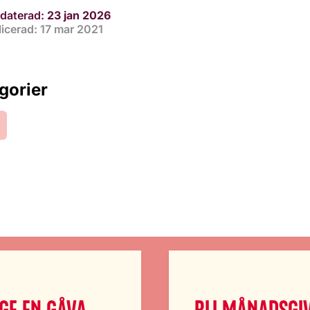
daterad:
23 jan 2026
icerad: 17 mar 2021
gorier
GE EN GÅVA
BLI MÅNADSGI