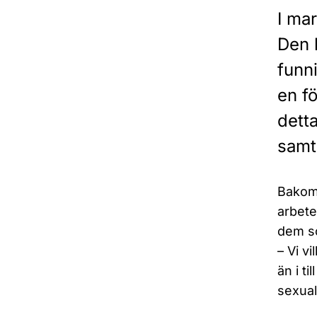
I ma
Den 
funn
en f
dett
samt 
Bakom 
arbete
dem so
– Vi v
än i t
sexual