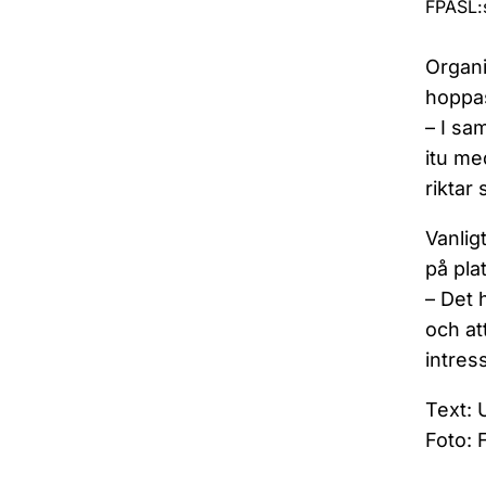
FPASL:s
Organi
hoppas
– I sa
itu me
riktar
Vanlig
på plat
– Det 
och at
intres
Text: 
Foto: 