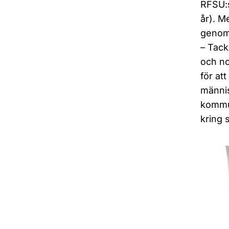
RFSU:s
år). M
genom 
– Tack
och no
för at
männis
kommun
kring s