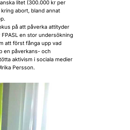
anska litet (300.000 kr per
kring abort, bland annat
pp.
kus på att påverka attityder
ör FPASL en stor undersökning
om att först fånga upp vad
upp en påverkans- och
ta aktivism i sociala medier
Ulrika Persson.