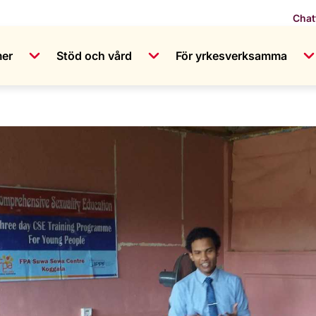
Chat
mer
Stöd och vård
För yrkesverksamma