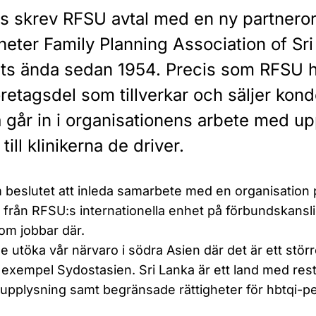
rs skrev RFSU avtal med en ny partnerorg
heter Family Planning Association of Sr
its ända sedan 1954. Precis som RFSU h
öretagsdel som tillverkar och säljer kon
a går in i organisationens arbete med u
till klinikerna de driver.
beslutet att inleda samarbete med en organisation på
 från RFSU:s internationella enhet på förbundskansli
m jobbar där.
ille utöka vår närvaro i södra Asien där det är ett st
ill exempel Sydostasien. Sri Lanka är ett land med rest
upplysning samt begränsade rättigheter för hbtqi-p