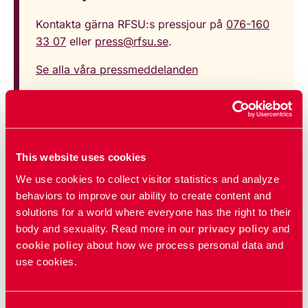
Kontakta gärna RFSU:s pressjour på
076-160
33 07
eller
press@rfsu.se
.
Se alla våra pressmeddelanden
Uppdaterad:
27 jan 2026
Publicerad: 09 dec 2021
This website uses cookies
We use cookies to collect visitor statistics and analyze
behaviors to improve our ability to create content and
Relaterat
solutions for a world where everyone has the right to their
body and sexuality. Read more in our
privacy policy
and
Rosengrenska stiftelsen
cookie policy
about how we process personal data and
RFSU-priset
use cookies.
Kategorier