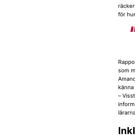
räcker
för hu
Rappor
som mi
Amanda
känna 
– Viss
inform
lärarn
Ink