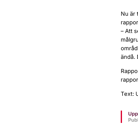
Nu är 
rapport
– Att 
målgru
område
ändå. 
Rappor
rappor
Text: 
Upp
Publ