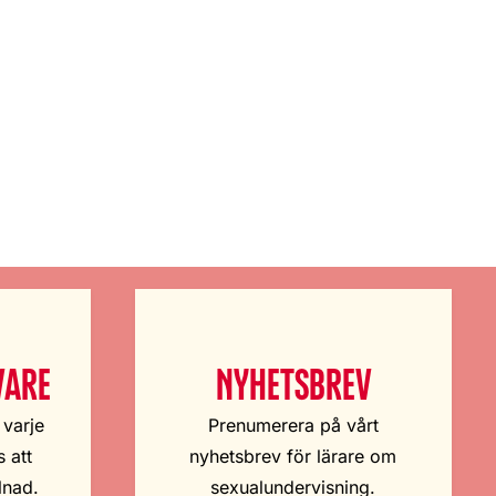
VARE
NYHETSBREV
 varje
Prenumerera på vårt
 att
nyhetsbrev för lärare om
lnad.
sexualundervisning.