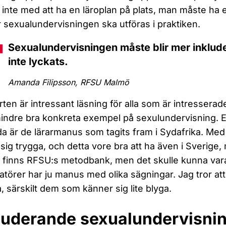
 inte med att ha en läroplan på plats, man måste ha 
r sexualundervisningen ska utföras i praktiken.
Sexualundervisningen måste blir mer inklud
inte lyckats.
Amanda Filipsson, RFSU Malmö
ten är intressant läsning för alla som är intresserade
ndre bra konkreta exempel på sexulundervisning. 
 är de lärarmanus som tagits fram i Sydafrika. Med
sig trygga, och detta vore bra att ha även i Sverig
t finns RFSU:s metodbank, men det skulle kunna vara
atörer har ju manus med olika sägningar. Jag tror att
a, särskilt dem som känner sig lite blyga.
luderande sexualundervisnin