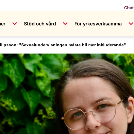
Chat
mer
Stöd och vård
För yrkesverksamma
ipsson: "Sexualundervisningen måste bli mer inkluderande"