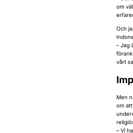
om väl
erfare
Och ja
Indone
– Jag 
förank
vårt s
Imp
Men nä
om att
underv
religi
– Vi h