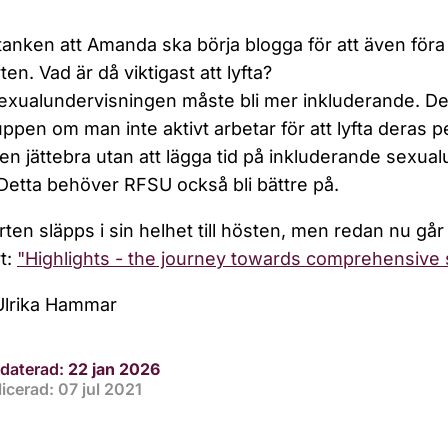
tanken att Amanda ska börja blogga för att även föra
en. Vad är då viktigast att lyfta?
sexualundervisningen måste bli mer inkluderande. Det 
ppen om man inte aktivt arbetar för att lyfta deras pe
n jättebra utan att lägga tid på inkluderande sexual
Detta behöver RFSU också bli bättre på.
ten släpps i sin helhet till hösten, men redan nu går 
t:
"Highlights - the journey towards comprehensive s
Ulrika Hammar
daterad:
22 jan 2026
icerad: 07 jul 2021