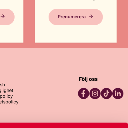
Prenumerera
Följ oss
ish
glighet
policy
tetspolicy
Facebook
Instagram
TikTok
LinkedI