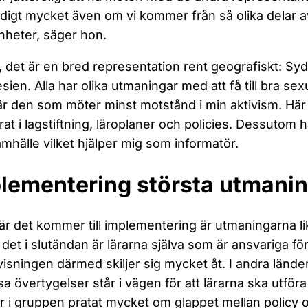
digt mycket även om vi kommer från så olika delar av
nheter, säger hon.
, det är en bred representation rent geografiskt: Sy
sien. Alla har olika utmaningar med att få till bra se
är den som möter minst motstånd i min aktivism. Här 
rat i lagstiftning, läroplaner och policies. Dessutom 
amhälle vilket hjälper mig som informatör.
lementering största utmani
r det kommer till implementering är utmaningarna lik
 det i slutändan är lärarna själva som är ansvariga f
isningen därmed skiljer sig mycket åt. I andra länder
ösa övertygelser står i vägen för att lärarna ska utför
ar i gruppen pratat mycket om glappet mellan policy