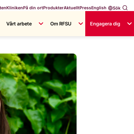
English
ten
Kliniken
På din ort
Produkter
Aktuellt
Press
Sök
Vårt arbete
Om RFSU
Engagera dig