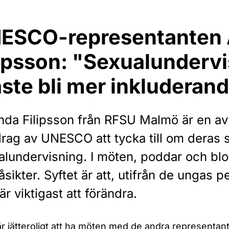
ESCO-representanten
lipsson: "Sexualunderv
ste bli mer inkluderan
da Filipsson från RFSU Malmö är en av 
rag av UNESCO att tycka till om deras s
alundervisning. I möten, poddar och blo
åsikter. Syftet är att, utifrån de ungas p
r viktigast att förändra.
är jätteroligt att ha möten med de andra representan