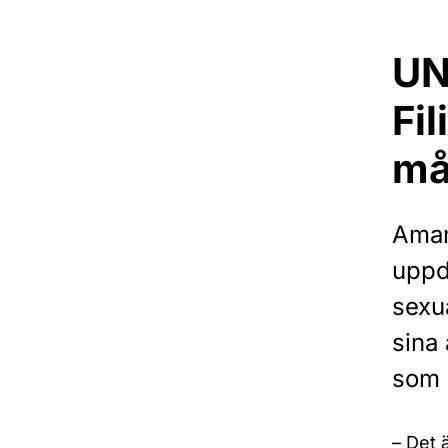
UN
Fi
må
Aman
uppd
sexu
sina 
som ä
– Det 