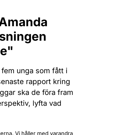
 Amanda
isningen
de"
fem unga som fått i
enaste rapport kring
ggar ska de föra fram
erspektiv, lyfta vad
terna. Vi håller med varandra