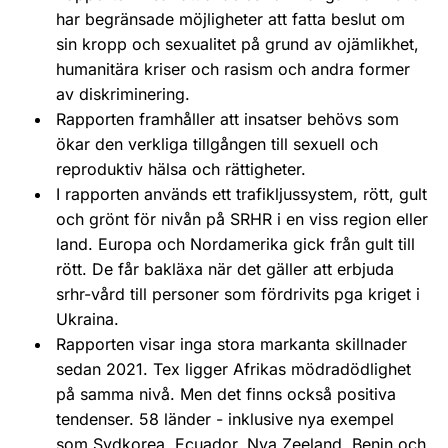
har begränsade möjligheter att fatta beslut om
sin kropp och sexualitet på grund av ojämlikhet,
humanitära kriser och rasism och andra former
av diskriminering.
Rapporten framhåller att insatser behövs som
ökar den verkliga tillgången till sexuell och
reproduktiv hälsa och rättigheter.
I rapporten används ett trafikljussystem, rött, gult
och grönt för nivån på SRHR i en viss region eller
land. Europa och Nordamerika gick från gult till
rött. De får bakläxa när det gäller att erbjuda
srhr-vård till personer som fördrivits pga kriget i
Ukraina.
Rapporten visar inga stora markanta skillnader
sedan 2021. Tex ligger Afrikas mödradödlighet
på samma nivå. Men det finns också positiva
tendenser. 58 länder - inklusive nya exempel
som Sydkorea, Ecuador, Nya Zeeland, Benin och