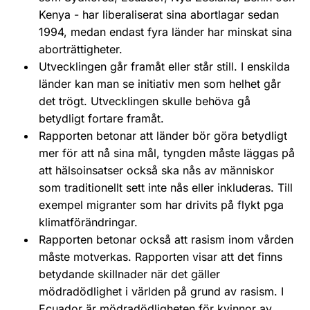
Kenya - har liberaliserat sina abortlagar sedan
1994, medan endast fyra länder har minskat sina
aborträttigheter.
Utvecklingen går framåt eller står still. I enskilda
länder kan man se initiativ men som helhet går
det trögt. Utvecklingen skulle behöva gå
betydligt fortare framåt.
Rapporten betonar att länder bör göra betydligt
mer för att nå sina mål, tyngden måste läggas på
att hälsoinsatser också ska nås av människor
som traditionellt sett inte nås eller inkluderas. Till
exempel migranter som har drivits på flykt pga
klimatförändringar.
Rapporten betonar också att rasism inom vården
måste motverkas. Rapporten visar att det finns
betydande skillnader när det gäller
mödradödlighet i världen på grund av rasism. I
Ecuador är mödradödligheten för kvinnor av