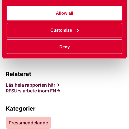
33 07
eller
press@rfsu.se
.
Allow all
Se alla våra pressmeddelanden
Customize
Uppdaterad:
27 jan 2026
Deny
Publicerad: 10 nov 2022
Relaterat
Läs hela rapporten här
RFSU:s arbete inom FN
Kategorier
Pressmeddelande