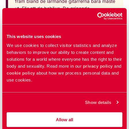
fram bland de larmande gitarrerna bara måste
ut. För att de behövs. De gripande
berättelserna om klass, utanförskap, psykisk
ohälsa och bultande hjärtan i
andrahandslägenheter har gjort Hurula till
This website uses cookies
rösten för alla som lovat att aldrig någonsin bli
som dem. Över fyra briljanta album – ’Vi är
We use cookies to collect visitor statistics and analyze
människorna våra föräldrar varnade oss för’
behaviors to improve our ability to create content and
(2014), via ’Vapen till dom hopplösa’ (2016),
solutions for a world where everyone has the right to their
’Klass’ (2019) och fjolårets ’Jehova’ – har
body and sexuality. Read more in our
privacy policy
and
Hurula cementerat sig som en av de viktigaste
cookie policy
about how we process personal data and
use cookies.
artisterna i Sverige och mottagit kärlek från
både kritiker och lyssnare. Bland annat har
han belönats med hela tre Grammisar i
kategorin ’Årets Rock’.
Show details
Allow all