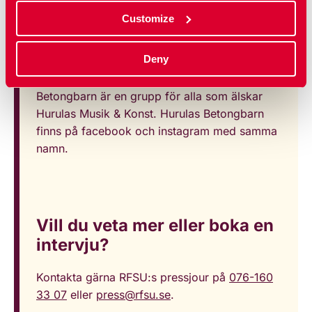
Om Hurulas Betongbarn
Customize
Grundades av tre stycken hängivna fans 2019.
Deny
Namnet Hurulas Betongbarn kommer från en
av Hurulas tidigare låtar Betongbarn. Hurulas
Betongbarn är en grupp för alla som älskar
Hurulas Musik & Konst. Hurulas Betongbarn
finns på facebook och instagram med samma
namn.
Vill du veta mer eller boka en
intervju?
Kontakta gärna RFSU:s pressjour på
076-160
33 07
eller
press@rfsu.se
.