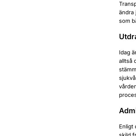
Transp
ändra 
som bä
Utdr
Idag ä
alltså
stämma
sjukvå
vården
proces
Admi
Enligt
skild 