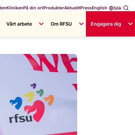
English
ten
Kliniken
På din ort
Produkter
Aktuellt
Press
Sök
Vårt arbete
Om RFSU
Engagera dig