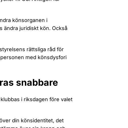
ändra könsorganen i
s ändra juridiskt kön. Också
tyrelsens rättsliga råd för
dar personen med könsdysfori
öras snabbare
klubbas i riksdagen före valet
ver din könsidentitet, det