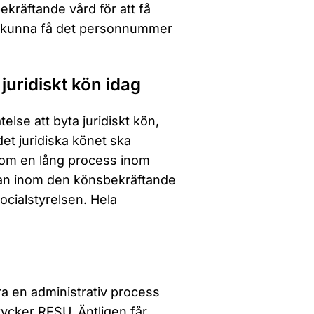
kräftande vård för att få
tt kunna få det personnummer
juridiskt kön idag
else att byta juridiskt kön,
det juridiska könet ska
nom en lång process inom
edan inom den könsbekräftande
cialstyrelsen. Hela
vara en administrativ process
tycker RFSU. Äntligen får