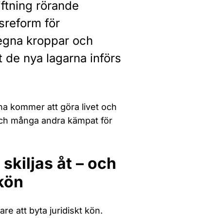
ftning rörande
tsreform för
 egna kroppar och
t de nya lagarna införs
arna kommer att göra livet och
 och många andra kämpat för
skiljas åt – och
 kön
tare att byta juridiskt kön.