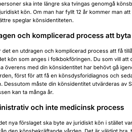
ersoner ska inte längre ska tvingas genomgå könsbe
juridiskt kön. Om man har fyllt 12 år kommer man a
ttre speglar könsidentiteten.
agen och komplicerad process att byta 
r det en utdragen och komplicerad process att få tillåt
 det kön som anges i folkbokföringen. Du som vill att 
 överens med din könsidentitet har behövt gå ige
rden, först för att få en könsdysforidiagnos och s
. Dessutom måste din könsidentitet utvärderas av So
sen kan ta många år.
nistrativ och inte medicinsk process
 det nya förslaget ska byte av juridiskt kön i stället 
från den könsbekräftande vården. Det är väldigt bra, 