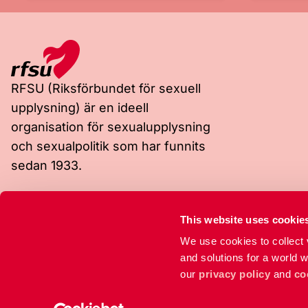
RFSU (Riksförbundet för sexuell
upplysning) är en ideell
organisation för sexualupplysning
och sexualpolitik som har funnits
sedan 1933.
Besöksadress
Postadress
This website uses cookie
Rosenlundsgatan 9
Box 4331
We use cookies to collect v
118 53 Stockholm
102 67 Stockholm
and solutions for a world 
our
privacy policy
and
co