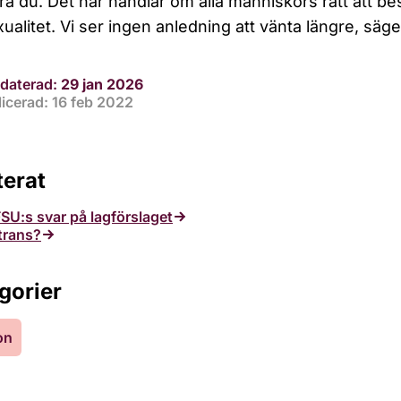
ra du. Det här handlar om alla människors rätt att 
xualitet. Vi ser ingen anledning att vänta längre, säg
daterad:
29 jan 2026
icerad: 16 feb 2022
terat
SU:s svar på lagförslaget
trans?
gorier
on