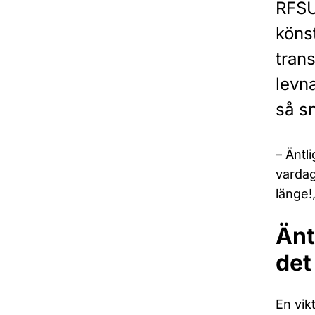
RFSU
könst
tran
levna
så sn
– Äntl
vardag
länge!
Änt
det
En vikt