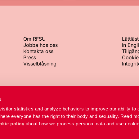
Om RFSU
Lättläst
Jobba hos oss
In Engl
Kontakta oss
Tillgän
Press
Cookie
Visselblåsning
Integri
Växeln
Org.nr
s
+46 8 692 07 00
802002-8
isitor statistics and analyze behaviors to improve our ability to 
RFSU-kliniken
where everyone has the right to their body and sexuality. Read mo
+46 8 692 07 84
okie policy
about how we process personal data and use cookie