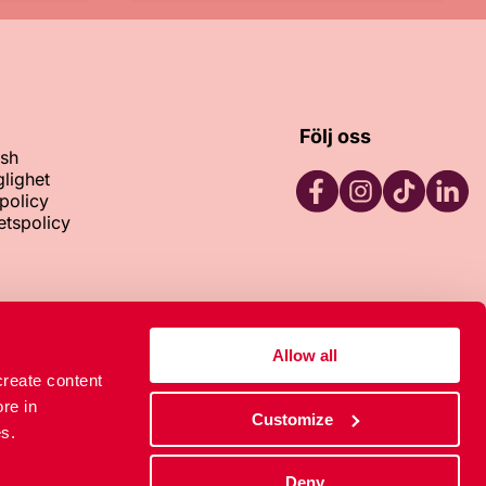
Följ oss
ish
glighet
policy
tetspolicy
Facebook
Instagram
TikTok
LinkedI
133
Allow all
create content
re in
Customize
s.
Deny