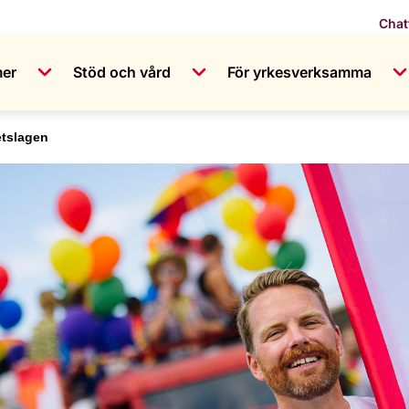
Chat
mer
Stöd och vård
För yrkesverksamma
etslagen