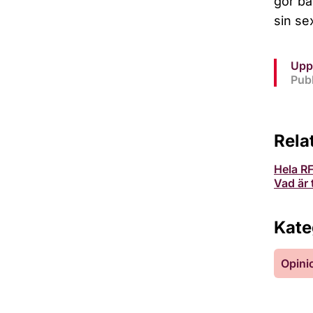
gör ba
sin se
Upp
Publ
Rela
Hela RF
Vad är 
Kate
Opini