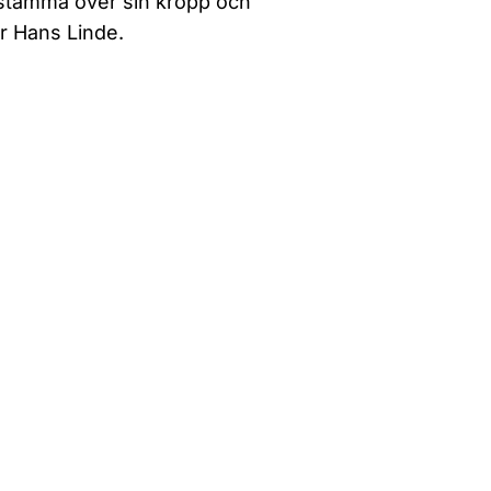
bestämma över sin kropp och
er Hans Linde.