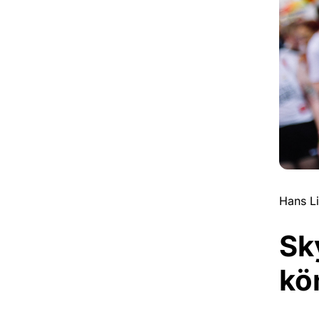
Hans L
Sk
kö