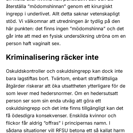
återställa ”mödomshinnan” genom ett kirurgiskt
ingrepp i underlivet. Allt detta saknar vetenskapligt
stöd. Vi välkomnar att utredningen är tydlig på den
här punkten: det finns ingen ”mödomshinna” och det
går inte att med en fysisk undersökning utröna om en
person haft vaginalt sex.
Kriminalisering räcker inte
Oskuldskontroller och oskuldsingrepp kan dock inte
bara lagstiftas bort. Tvärtom, enbart straffrättsliga
åtgärder riskerar att öka utsattheten ytterligare för de
som lever med hedersnormer. Om en hedersutsatt
person ser som sin enda utväg att göra ett
oskuldsingrepp och det inte finns tillgängligt kan det
få ödesdigra konsekvenser. Enskilda kvinnor och
flickor får aldrig ”offras” i principernas namn. I
sådana situationer vill RFSU betona ett så kallat harm