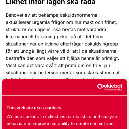
Likhet inför lagen ska råda
Behovet av att bekämpa oskuldsnormerna
aktualiserar urgamla frågor om hur makt och frihet,
strukturer och agens, ska brytas mot varandra.
Internationell forskning pekar på att det finns
situationer när en kvinna efterfrågar oskuldsingrepp
för att undgå långt värre våld; att i de situationerna
bestraffa den som väljer att hjälpa henne är orimligt.
Visst kan det vara svårt att prata om en fri vilja i
situationer där hedersnormer är som starkast men att
helt frånta vissa kvinnor möjlighet att ta beslut över
sina egna kroppar är också farligt. RFSU avråder
därför från att oskuldsingrepp ska vara straffbart om
det sker med den vuxna, hedersutsattas kvinnas
This website uses cookies
samtycke. Här är det viktigt att påpeka att annan
form av intimkirurgi som sker med informerat
We use cookies to collect visitor statistics and analyze
samtycke är fullt laglig. Likhet inför lagen ska råda
behaviors to improve our ability to create content and