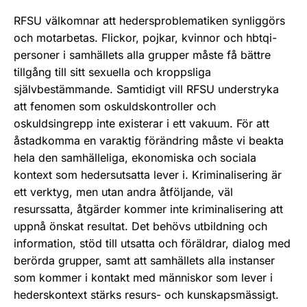
RFSU välkomnar att hedersproblematiken synliggörs
och motarbetas. Flickor, pojkar, kvinnor och hbtqi-
personer i samhällets alla grupper måste få bättre
tillgång till sitt sexuella och kroppsliga
självbestämmande. Samtidigt vill RFSU understryka
att fenomen som oskuldskontroller och
oskuldsingrepp inte existerar i ett vakuum. För att
åstadkomma en varaktig förändring måste vi beakta
hela den samhälleliga, ekonomiska och sociala
kontext som hedersutsatta lever i. Kriminalisering är
ett verktyg, men utan andra åtföljande, väl
resurssatta, åtgärder kommer inte kriminalisering att
uppnå önskat resultat. Det behövs utbildning och
information, stöd till utsatta och föräldrar, dialog med
berörda grupper, samt att samhällets alla instanser
som kommer i kontakt med människor som lever i
hederskontext stärks resurs- och kunskapsmässigt.