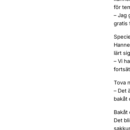
för te
– Jag 
gratis 
Specie
Hannel
lärt si
– Vi h
fortsä
Tova n
– Det 
bakåt 
Bakåt o
Det bl
sakkun