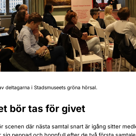
v deltagarna i Stadsmuseets gröna hörsal.
et bör tas för givet
r scenen där nästa samtal snart är igång sitter m
 sig peppad och hoppfull efter de två första samtal