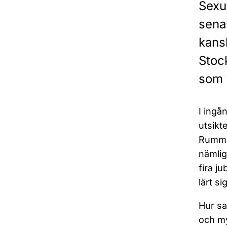
Sexu
sena
kans
Stoc
som v
I ingå
utsikt
Rummet
nämlig
fira j
lärt s
Hur sa
och my