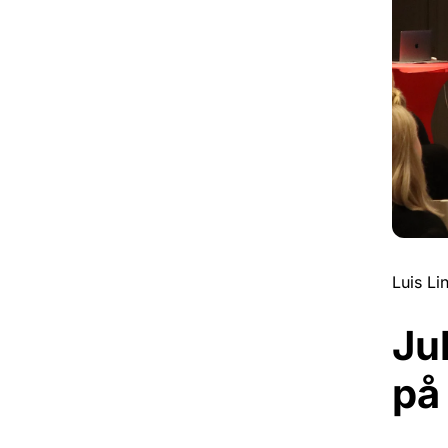
Luis Li
Ju
på