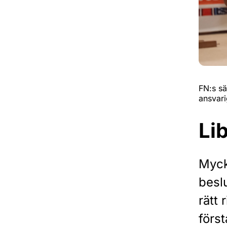
FN:s sä
ansvar
Li
Mycke
beslu
rätt
förs