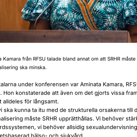
 Kamara från RFSU talade bland annat om att SRHR måste til
lisering ska minska.
talarna under konferensen var Aminata Kamara, RFSU
a. Hon konstaterade att även om det gjorts vissa fra
t alldeles för långsamt.
i ska kunna ta itu med de strukturella orsakerna till 
alisering måste SRHR upprätthållas. Vi behöver stär
rdssystemen, vi behöver allsidig sexualundervisnin
hetsbaserad hälso- och sjukvård.