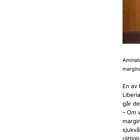
Aminata
margina
En av 
Liberi
går de
– Om v
margin
sjukvå
rättig