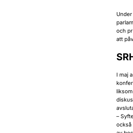
Under 
parlam
och pr
att på
SRH
I maj 
konfer
liksom
diskus
avslu
– Syft
också 
av bes