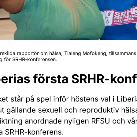
rskilda rapportör om hälsa, Tlaleng Mofokeng, tillsamman
ig för SRHR-konferensen.
berias första SRHR-kon
t står på spel inför höstens val i Liberi
t gällande sexuell och reproduktiv hälsa
 riktning anordnade nyligen RFSU och vå
ta SRHR-konferens.