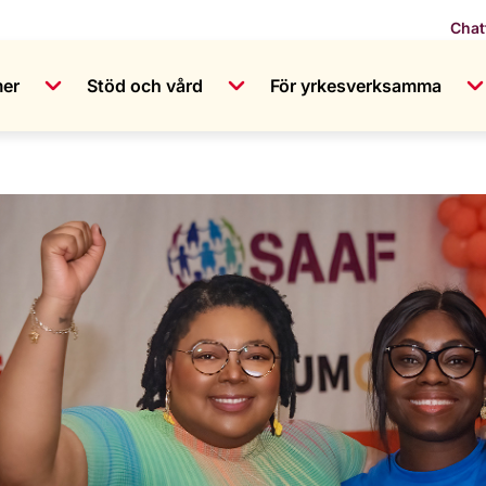
Chat
mer
Stöd och vård
För yrkesverksamma