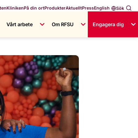
English
ten
Kliniken
På din ort
Produkter
Aktuellt
Press
Sök
Vårt arbete
Om RFSU
Engagera dig