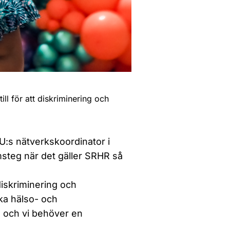
l för att diskriminering och
:s nätverkskoordinator i
msteg när det gäller SRHR så
diskriminering och
ka hälso- och
g och vi behöver en