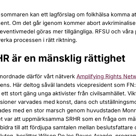
sommaren kan ett lagförslag om folkhälsa komma at
ent. Om det går igenom kommer abort avkriminalise
eventivmedel göras mer tillgängliga. RFSU och våra pa
verka processen i rätt riktning.
R är en mänsklig rättighet
anordnade därför vårt nätverk
Amplifying Rights Net
ens. Här deltog såväl landets vicepresident som FN:s
 ett stort gäng unga aktivister från civilsamhället. V
sioner varvades med konst, dans och utställningsm
tades med en stor marsch genom huvudstaden Monr
et var att uppmärksamma SRHR som en fråga om mänskl
bidra till att fördjupa samtalen mellan beslutsfattar
luten, berättar Wilson De los Reyes Aragón, program