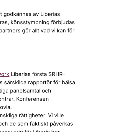
t godkännas av Liberias
ras, könsstympning förbjudas
rtners gör allt vad vi kan för
work
Liberias första SRHR-
 särskilda rapportör för hälsa
iktiga panelsamtal och
ontrar. Konferensen
ovia.
iga rättigheter. Vi ville
e och de som faktiskt påverkas
ansvarig för Liberia hos