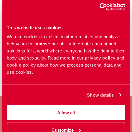
Relaterat
RFSU:s förbundsstyrelse
This website uses cookies
We use cookies to collect visitor statistics and analyze
behaviors to improve our ability to create content and
Kategorier
solutions for a world where everyone has the right to their
body and sexuality. Read more in our
privacy policy
and
Pressmeddelande
cookie policy
about how we process personal data and
use cookies.
Show details
Allow all
BLI MEDLEM
Customize