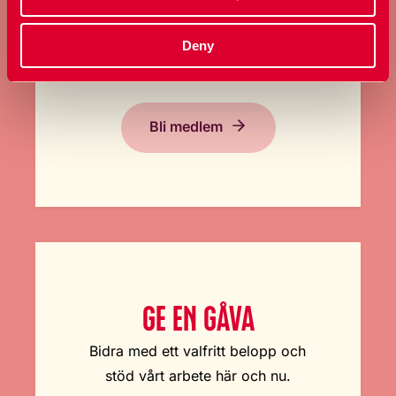
Ta ställning för allas rätt att
bestämma över sin kropp och
Deny
sexualitet.
Bli medlem
GE EN GÅVA
Bidra med ett valfritt belopp och
stöd vårt arbete här och nu.