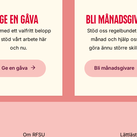
GE EN GÅVA
BLI MÅNADSGI
med ett valfritt belopp
Stöd oss regelbundet
 stöd vårt arbete här
månad och hjälp oss
och nu.
göra ännu större skil
Ge en gåva
Bli månadsgivare
Om RFSU
Lättläst