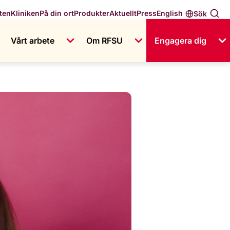
English
ten
Kliniken
På din ort
Produkter
Aktuellt
Press
Sök
Vårt arbete
Om RFSU
Engagera dig