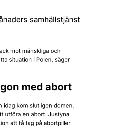
ånaders samhällstjänst
tack mot mänskliga och
ta situation i Polen, säger
 någon med abort
n idag kom slutligen domen.
att utföra en abort. Justyna
n att få tag på abortpiller