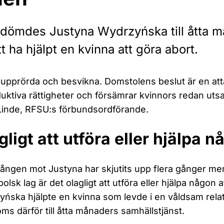
 dömdes Justyna Wydrzyńska till åtta m
tt ha hjälpt en kvinna att göra abort.
r upprörda och besvikna. Domstolens beslut är en at
uktiva rättigheter och försämrar kvinnors redan utsat
inde, RFSU:s förbundsordförande.
gligt att utföra eller hjälpa
ången mot Justyna har skjutits upp flera gånger me
polsk lag är det olagligt att utföra eller hjälpa någon 
ńska hjälpte en kvinna som levde i en våldsam relatio
ms därför till åtta månaders samhällstjänst.