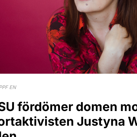
IPPF EN
SU fördömer domen mo
ortaktivisten Justyna 
len