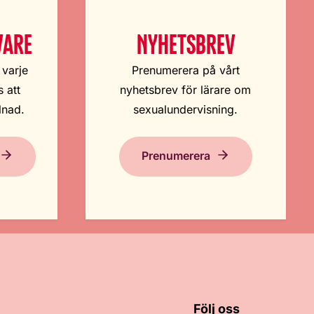
VARE
NYHETSBREV
 varje
Prenumerera på vårt
 att
nyhetsbrev för lärare om
lnad.
sexualundervisning.
Prenumerera
Följ oss