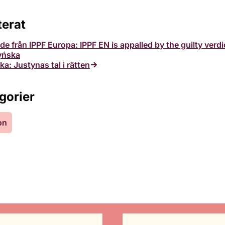
terat
de från IPPF Europa: IPPF EN is appalled by the guilty verdi
yńska
ka: Justynas tal i rätten
gorier
on