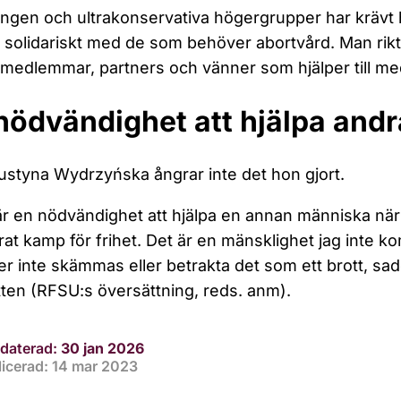
ngen och ultrakonservativa högergrupper har krävt h
 solidariskt med de som behöver abortvård. Man riktar
emedlemmar, partners och vänner som hjälper till me
nödvändighet att hjälpa andr
styna Wydrzyńska ångrar inte det hon gjort.
är en nödvändighet att hjälpa en annan människa när
at kamp för frihet. Det är en mänsklighet jag inte ko
 inte skämmas eller betrakta det som ett brott, sa
rätten (RFSU:s översättning, reds. anm).
daterad:
30 jan 2026
licerad: 14 mar 2023