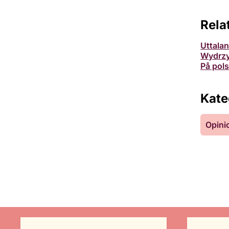
Rela
Uttalan
Wydrz
På pols
Kate
Opini