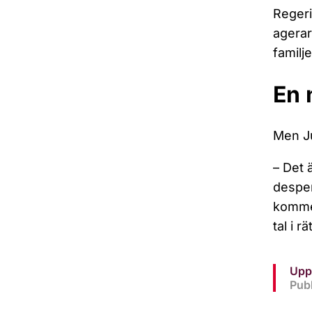
Regeri
agerar
familj
En 
Men Ju
– Det 
desper
kommer
tal i 
Upp
Pub