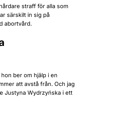
årdare straff för alla som
 särskilt in sig på
d abortvård.
a
 hon ber om hjälp i en
mmer att avstå från. Och jag
de Justyna Wydrzyńska i ett