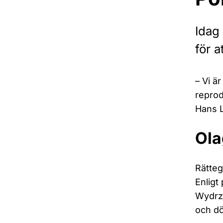
Idag
för a
– Vi ä
reprod
Hans L
Ola
Rätteg
Enligt 
Wydrzy
och dö