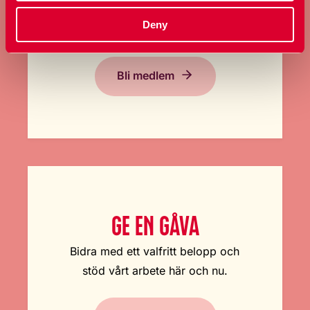
bestämma över sin kropp och
Deny
sexualitet.
Bli medlem
GE EN GÅVA
Bidra med ett valfritt belopp och
stöd vårt arbete här och nu.