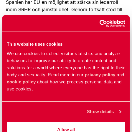
Spanien har EU en möjlighet att stärka sin ledarroll
inom SRHR och jämställdhet. Genom fortsatt stöd till
organisationer i civilsamhället och till samarbeten
mellan olika rörelser kan EU vara en katalysator för
hållbar förändring och vara en stark röst för
mänskliga rättigheter, säger Sara Österlund, politiskt
This website uses cookies
sakkunnig på RFSU.
We use cookies to collect visitor statistics and analyze
Fyra sätt att främja SRHR i EU:s
behaviors to improve our ability to create content and
feministiska utrikespolitik
solutions for a world where everyone has the right to their
body and sexuality. Read more in our
privacy policy
and
RFSU:s rapport lyfter fram vikten av en stark och
cookie policy
about how we process personal data and
tydlig EU-röst för SRHR i globala forum. Den lyfter
use cookies.
också fyra viktiga tillvägagångssätt för en feministisk
utrikespolitik som sätter SRHR i centrum.
Show details
Bidra till förändringar av grundorsakerna till
ojämlikhet mellan könen. Här ingår att motverka
Allow all
skadliga och rigida sociala normer kring