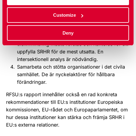
sexualitet och könsroller som hindrar
uppfyllandet av SRHR
Customize
Stärka hälso- och sjukvårdssystem så att fler
människor får tillgång till kvalitativ SRH-service.
Deny
Lämna ingen utanför. Olika former av
diskriminering måste förstås och hanteras för att
uppfylla SRHR för de mest utsatta. En
intersektionell analys är nödvändig.
Samarbeta och stötta organisationer i det civila
samhället. De är nyckelaktörer för hållbara
förändringar.
RFSU:s rapport innehåller också en rad konkreta
rekommendationer till EU:s institutioner Europeiska
kommissionen, EU-rådet och Europaparlamentet, om
hur dessa institutioner kan stärka och främja SRHR i
EU:s externa relationer.