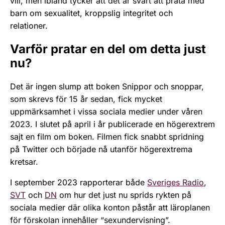
vill, men ibland tycker att det är svårt att prata med
barn om sexualitet, kroppslig integritet och
relationer.
Varför pratar en del om detta just
nu?
Det är ingen slump att boken Snippor och snoppar,
som skrevs för 15 år sedan, fick mycket
uppmärksamhet i vissa sociala medier under våren
2023. I slutet på april i år publicerade en högerextrem
sajt en film om boken. Filmen fick snabbt spridning
på Twitter och började nå utanför högerextrema
kretsar.
I september 2023 rapporterar både
Sveriges Radio
,
SVT
och
DN
om hur det just nu sprids rykten på
sociala medier där olika konton påstår att läroplanen
för förskolan innehåller “sexundervisning”.