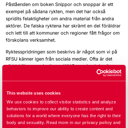
Påståenden om boken Snippor och snoppar är ett
exempel på sådana rykten, men det har också
spridits felaktigheter om andra material från andra
aktörer. De falska ryktena har skrämt en del föräldrar
och lett till att kommuner och regioner fått frågor om
förskolans verksamhet.
Ryktesspridningen som beskrivs är något som vi på
RFSU känner igen från sociala medier. Ofta är det
världshälsoorganisationen WHO som beskrivs ligga
bakom en konspiration som inbegriper allt från covid-
vaccin till “normalisering av pedofili”. Nu ser vi att
även svenska myndigheter utsätts.
This website uses cookies
Ämnen som barn, kroppar, relationer och sexualitet
We use cookies to collect visitor statistics and analyze
kan vara känsliga frågor och ibland väcker det oro
behaviors to improve our ability to create content and
hos en del. Det är inte alltid lätt att hitta korrekt och
solutions for a world where everyone has the right to their
bra information. Det är viktigt att vara källkritisk och
body and sexuality. Read more in our
privacy policy
and
fundera över vem som tjänar på att falsk information