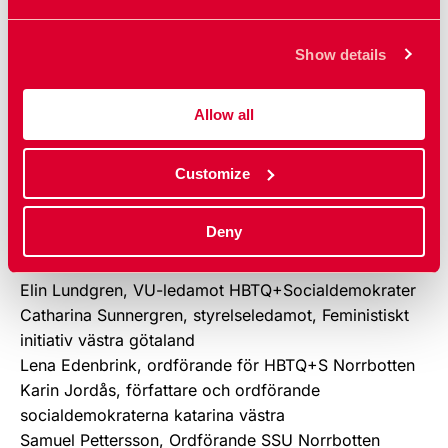
Storstockholm
Ida Lapell, ordförande för S-kvinnor Karlshamn och
Show details
HBTQ+ Socialdemokrater Blekinge
Lina Kröger, sjuksköterskestudent och ordf Unga
Vuxna Sossar i Luleå
Allow all
Marcus Lindeberg Goñi, Vice förbundsordförande
HBTQ+Socialdemokrater
Customize
Andreas Saleskog, förbundssekreterare
HBTQ+Socialdemokrater
Deny
Ewelina Edenbrink, biträdande förbundssekreterare
HBTQ+Socialdemokrater
Elin Lundgren, VU-ledamot HBTQ+Socialdemokrater
Catharina Sunnergren, styrelseledamot, Feministiskt
initiativ västra götaland
Lena Edenbrink, ordförande för HBTQ+S Norrbotten
Karin Jordås, författare och ordförande
socialdemokraterna katarina västra
Samuel Pettersson, Ordförande SSU Norrbotten