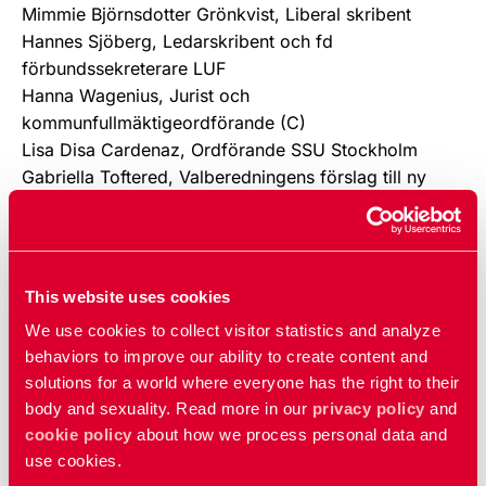
Mimmie Björnsdotter Grönkvist, Liberal skribent
Hannes Sjöberg, Ledarskribent och fd
förbundssekreterare LUF
Hanna Wagenius, Jurist och
kommunfullmäktigeordförande (C)
Lisa Disa Cardenaz, Ordförande SSU Stockholm
Gabriella Toftered, Valberedningens förslag till ny
ordförande i hbt-liberaler
Fabian Lidbaum, hbtqi-politisk talesperson Grön
Ungdom
Ingwar Eklund, Ordförande Liberalerna Nacka, Vice
This website uses cookies
ordf HBT-Liberalerna Storstockholm
We use cookies to collect visitor statistics and analyze
Mia Mulder, kommunalråd och youtuber
behaviors to improve our ability to create content and
Oskar Leinonen, Ledamot SSUs förbundsstyrelse
solutions for a world where everyone has the right to their
Hannah Bergstedt, fd riksdagsledamot (S)
body and sexuality. Read more in our
privacy policy
and
Klas Corbelius, Författare och VU-ledamot
cookie policy
about how we process personal data and
Socialdemokrater för tro och solidaritet
use cookies.
Gunilla Söderström, Ordförande HBT Liberalerna