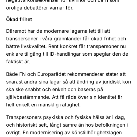
negativa konsekvenser för kvinnor och barn som
oroliga debattörer varnar för.
Ökad frihet
Däremot har de modernare lagarna lett till att
transpersoner i våra grannländer får ökad frihet och
bättre livskvalitet. Rent konkret får transpersoner nu
enklare tillgång till ID-handlingar som speglar den de
faktiskt är.
Både FN och Europarådet rekommenderar stater att
snarast ändra sina lagar så att ändring av juridiskt kön
ska ske snabbt och enkelt och baseras på
självbestämmande. Att få råda över sin identitet är
helt enkelt en mänsklig rättighet.
Transpersoners psykiska och fysiska hälsa är i dag,
och historiskt sett, långt sämre än hos befolkningen i
övrigt. En modernisering av könstillhörighetslagen